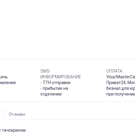
SMS-
ОПЛАТА
день
ИНФОРМИРОВАНИЕ
Visa/MasterCa
рмление
- ТТН отправки
Приват24, Мо
- прибытие на
безнал для юр
отделение
при получени
Отзывы
с тачскрином