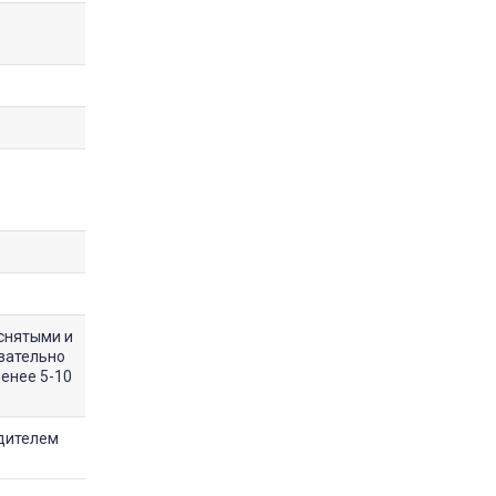
снятыми и
зательно
менее 5-10
одителем