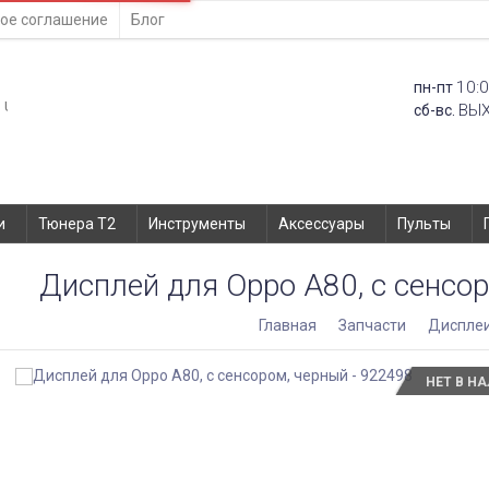
ое соглашение
Блог
10:0
пн-пт
ВЫ
сб-вс.
и
Тюнера T2
Инструменты
Аксессуары
Пульты
Дисплей для Oppo A80, с сенсор
Главная
Запчасти
Диспле
НЕТ В Н