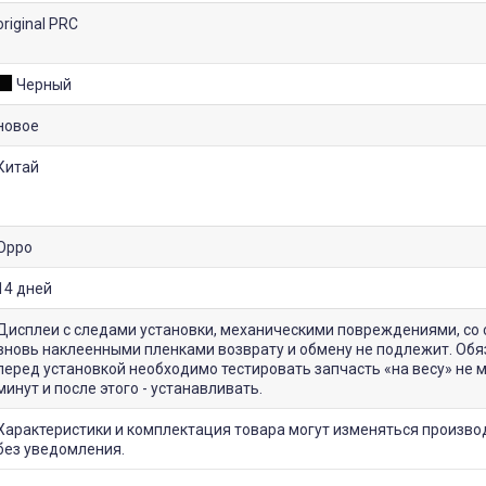
original PRC
Черный
новое
Китай
Oppo
14 дней
Дисплеи с следами установки, механическими повреждениями, со 
вновь наклеенными пленками возврату и обмену не подлежит. Обя
перед установкой необходимо тестировать запчасть «на весу» не 
минут и после этого - устанавливать.
Характеристики и комплектация товара могут изменяться произв
без уведомления.