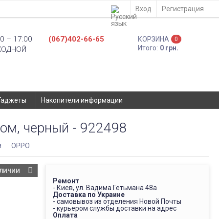
Вход
Регистрация
0 – 17:00
(067)402-66-65
КОРЗИНА
0
Итого:
0 грн.
ХОДНОЙ
Гаджеты
Накопители информации
ом, черный - 922498
и
OPPO
АЛИЧИИ
Ремонт
- Киев, ул. Вадима Гетьмана 48а
Доставка по Украине
- самовывоз из отделения Новой Почты
- курьером службы доставки на адрес
Оплата