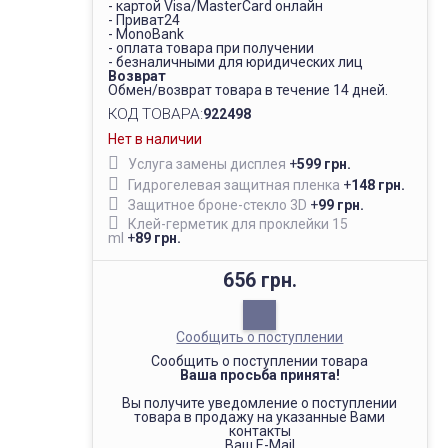
- картой Visa/MasterCard онлайн
- Приват24
- MonoBank
- оплата товара при получении
- безналичными для юридических лиц
Возврат
Обмен/возврат товара в течение 14 дней.
КОД ТОВАРА:
922498
Нет в наличии
Услуга замены дисплея
+
599 грн.
Гидрогелевая защитная пленка
+
148 грн.
Защитное броне-стекло 3D
+
99 грн.
Клей-герметик для проклейки 15
ml
+
89 грн.
656 грн.
Сообщить о поступлении
Сообщить о поступлении товара
Ваша просьба принята!
Вы получите уведомление о поступлении
товара в продажу на указанные Вами
контакты
Ваш E-Mail