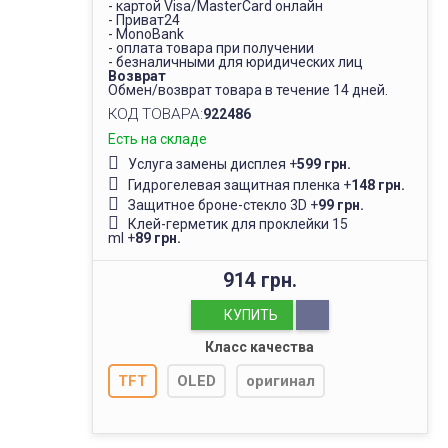
- картой Visa/MasterCard онлайн
- Приват24
- MonoBank
- оплата товара при получении
- безналичными для юридических лиц
Возврат
Обмен/возврат товара в течение 14 дней.
КОД ТОВАРА:
922486
Есть на складе
Услуга замены дисплея
+
599 грн.
Гидрогелевая защитная пленка
+
148 грн.
Защитное броне-стекло 3D
+
99 грн.
Клей-герметик для проклейки 15
ml
+
89 грн.
914 грн.
КУПИТЬ
Класс качества
TFT
OLED
оригинал