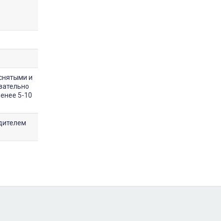
снятыми и
зательно
менее 5-10
одителем