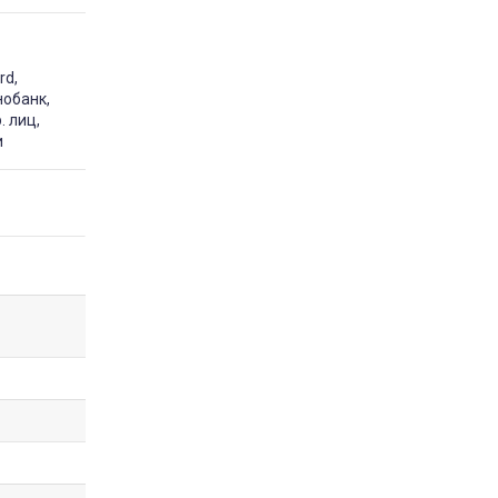
rd,
нобанк,
. лиц,
и