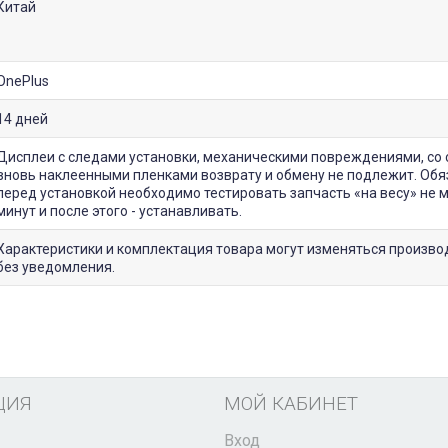
Китай
OnePlus
14 дней
Дисплеи с следами установки, механическими повреждениями, со 
вновь наклеенными пленками возврату и обмену не подлежит. Обя
перед установкой необходимо тестировать запчасть «на весу» не 
минут и после этого - устанавливать.
Характеристики и комплектация товара могут изменяться произв
без уведомления.
ЦИЯ
МОЙ КАБИНЕТ
Вход