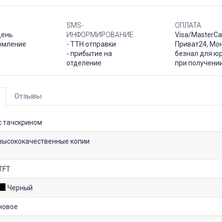
SMS-
ОПЛАТА
день
ИНФОРМИРОВАНИЕ
Visa/MasterCa
рмление
- ТТН отправки
Приват24, Мо
- прибытие на
безнал для юр
отделение
при получени
Отзывы
с тачскрином
высококачественные копии
TFT
Черный
новое