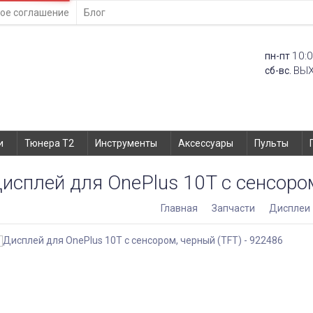
ое соглашение
Блог
10:0
пн-пт
ВЫ
сб-вс.
и
Тюнера T2
Инструменты
Аксессуары
Пульты
исплей для OnePlus 10T с сенсором
Главная
Запчасти
Дисплеи