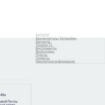
Аккумуляторы,
батарейки
Запчасти
Тюнера T2
Инструменты
Аксессуары
Пульты
Гаджеты
КАТАЛОГ
Накопители информации
Аккумуляторы, батарейки
Запчасти
Тюнера T2
Инструменты
Аксессуары
Пульты
Гаджеты
Накопители информации
 48а
Новой Почты
и на адрес