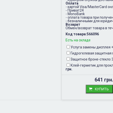
Оплата
- картой Visa/MasterCard он
- Приват24
- MonoBank
- оплата товара при получе
- безналичными для юридич
Возврат
Обмен/возврат товара в теч
Код товара:
566096
Есть на складе
Услуга замены дисплея
Гидрогелевая защитная 
Защитное броне-стекло 
Клей-герметик для прокл
грн.
641 грн
КУПИТЬ