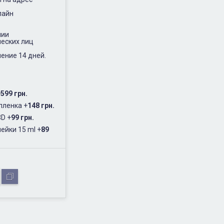
лайн
нии
еских лиц
ение 14 дней.
+
599 грн.
пленка
+
148 грн.
3D
+
99 грн.
ейки 15 ml
+
89
.