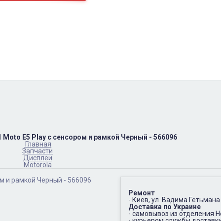
пн-пт
10:00 – 17:00
(067)402-66-65
сб-вс.
выходной
 Moto E5 Play с сенсором и рамкой Черный - 566096
Главная
Запчасти
Дисплеи
Motorola
Ремонт
- Киев, ул. Вадима Гетьмана
Доставка по Украине
- самовывоз из отделения 
- курьером службы доставк