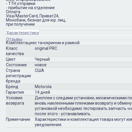
- ТТН отправки
- прибытие на отделение
Оплата
Visa/MasterCard, Приват24,
Монобанк, безнал для юр. лиц,
при получении
Характеристики
Отзывы
Комплектация
с тачскрином и рамкой
Класс
original PRC
качества
Цвет
Черный
Состояние
новое
Страна
США
регистрации
бренда
Бренд
Motorola
Гарантия
14 дней
Условия
Дисплеи с следами установки, механическими п
возврата
вновь наклеенными пленками возврату и обмену
установкой необходимо тестировать запчасть «на
после этого - устанавливать.
Примечание
Характеристики и комплектация товара могут и
уведомления.