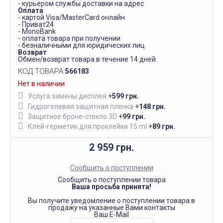
- курьером службы доставки на адрес
Оплата
- картой Visa/MasterCard онлайн
- Приват24
- MonoBank
- оплата товара при получении
- безналичными для юридических лиц
Возврат
Обмен/возврат товара в течение 14 дней.
КОД ТОВАРА:
566183
Нет в наличии
Услуга замены дисплея
+
599 грн.
Гидрогелевая защитная пленка
+
148 грн.
Защитное броне-стекло 3D
+
99 грн.
Клей-герметик для проклейки 15 ml
+
89 грн.
2 959 грн.
Сообщить о поступлении
Сообщить о поступлении товара
Ваша просьба принята!
Вы получите уведомление о поступлении товара в
продажу на указанные Вами контакты
Ваш E-Mail