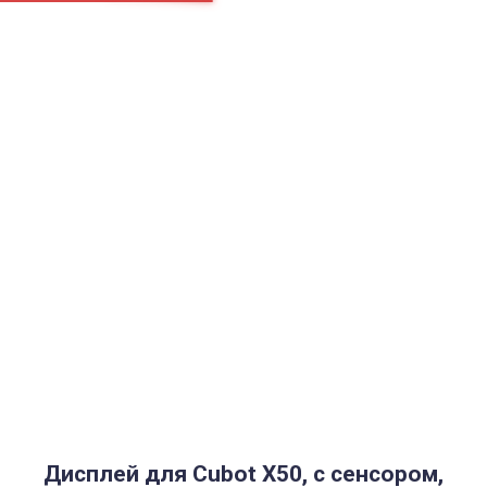
Страницы
Контакти
Ремонт
Доставка
Оплата
Пользовательское соглашение
Блог
Каталог товаров
Аккумуляторы, батарейки
Запчасти
Тюнера T2
Инструменты
Аксессуары
Пульты
Гаджеты
Накопители информации
Дисплей для Cubot X50, с сенсором,