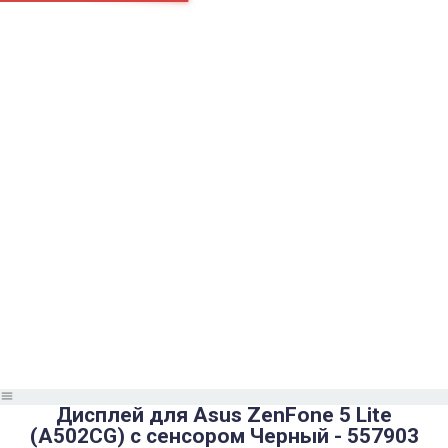
Страницы
Контакти
Ремонт
Доставка
Оплата
Пользовательское соглашение
Блог
Найти
Каталог товаров
Аккумуляторы, батарейки
Запчасти
Тюнера T2
Инструменты
Аксессуары
Пульты
Гаджеты
Накопители информации
Дисплей для Asus ZenFone 5 Lite
(A502CG) с сенсором Черный - 557903