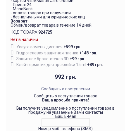
- картой Visa/MasterCard онлайн
- Приват24
- MonoBank
- оплата товара при получении
- безналичными для юридических лиц
Возврат
Обмен/возврат товара в течение 14 дней.
КОД ТОВАРА:
924725
Нет в наличии
Услуга замены дисплея
+
599 грн.
Гидрогелевая защитная пленка
+
148 грн.
Защитное броне-стекло 3D
+
99 грн.
Клей-герметик для проклейки 15 ml
+
89 грн.
992 грн.
Сообщить о поступлении
Сообщить о поступлении товара
Ваша просьба принята!
Вы получите уведомление о поступлении товара в
продажу на указанные Вами контакты
Ваш E-Mail
Номер моб. телефона (SMS)