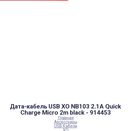
Страницы
Контакти
Ремонт
Доставка
Оплата
Пользовательское соглашение
Блог
Каталог товаров
Аккумуляторы, батарейки
Запчасти
Тюнера T2
Инструменты
Аксессуары
Пульты
Гаджеты
Накопители информации
Дата-кабель USB XO NB103 2.1A Quick
Charge Micro 2m black - 914453
Главная
Аксессуары
USB Кабели
XO