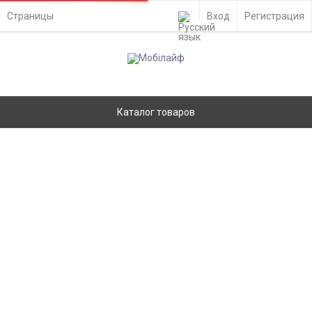
Страницы
Вход
Регистрация
Каталог товаров
Акумулятор Mechanic BN62 для Xiaomi
Poco M3, Redmi 9T, Redmi Note 9 4G,
5900mAh - 929472
Главная
Запчасти
Аккумуляторы
Xiaomi
Нет в наличии
Ремонт
- Киев, ул. Вадима Гетьмана 48а
Доставка по Украине
- самовывоз из отделения Новой Почты