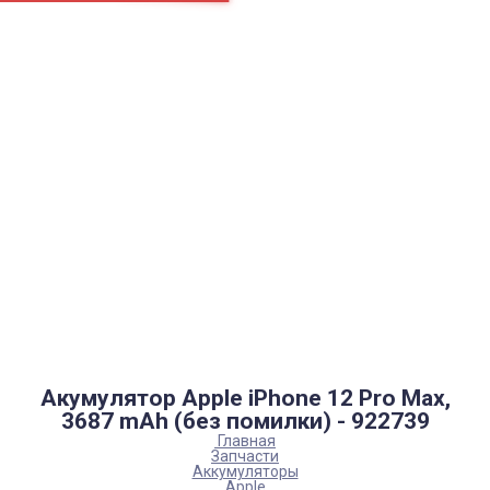
Страницы
Контакти
Ремонт
Доставка
Оплата
Пользовательское соглашение
Блог
Каталог товаров
Аккумуляторы, батарейки
Запчасти
Тюнера T2
Инструменты
Аксессуары
Пульты
Гаджеты
Накопители информации
Акумулятор Apple iPhone 12 Pro Max,
3687 mAh (без помилки) - 922739
Главная
Запчасти
Аккумуляторы
Apple