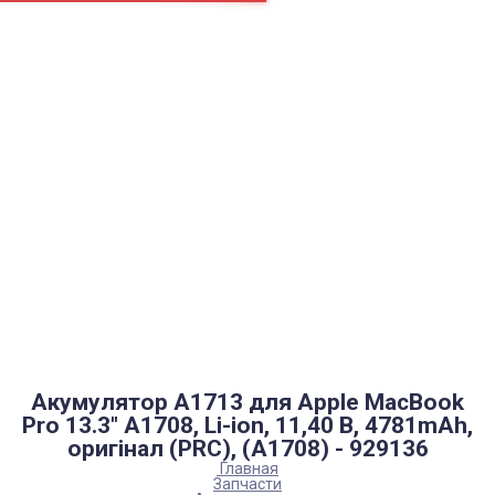
Страницы
Контакти
Ремонт
Доставка
Оплата
Пользовательское соглашение
Блог
Каталог товаров
Аккумуляторы, батарейки
Запчасти
Тюнера T2
Инструменты
Аксессуары
Пульты
Гаджеты
Накопители информации
Акумулятор A1713 для Apple MacBook
Pro 13.3" A1708, Li-ion, 11,40 B, 4781mAh,
оригінал (PRC), (A1708) - 929136
Главная
Запчасти