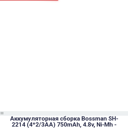
Страницы
Контакти
Ремонт
Доставка
Оплата
Пользовательское соглашение
Блог
Найти
Каталог товаров
Аккумуляторы, батарейки
Запчасти
Тюнера T2
Инструменты
Аксессуары
Пульты
Гаджеты
Накопители информации
Аккумуляторная сборка Bossman SH-
2214 (4*2/3AA) 750mAh, 4.8v, Ni-Mh -