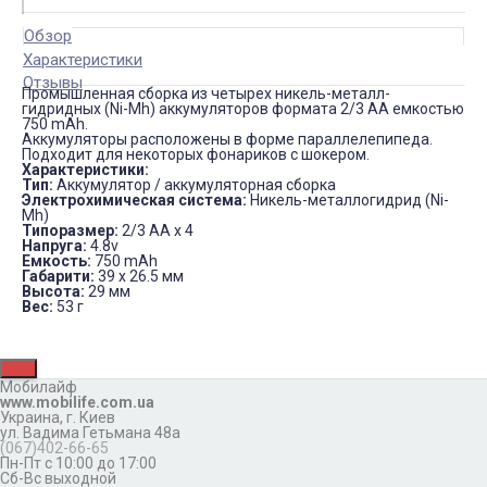
Обзор
Характеристики
Отзывы
Промышленная сборка из четырех никель-металл-
гидридных (Ni-Mh) аккумуляторов формата 2/3 AA емкостью
750 mAh.
Аккумуляторы расположены в форме параллелепипеда.
Подходит для некоторых фонариков с шокером.
Характеристики:
Тип:
Аккумулятор / аккумуляторная сборка
Электрохимическая система:
Никель-металлогидрид (Ni-
Mh)
Типоразмер:
2/3 AA х 4
Напруга:
4.8v
Емкость:
750 mAh
Габарити:
39 х 26.5 мм
Высота:
29 мм
Вес:
53 г
Мобилайф
www.mobilife.com.ua
Украина,
г. Киев
ул. Вадима Гетьмана 48а
(067)402-66-65
Пн-Пт с 10:00 до 17:00
Сб-Вс выходной