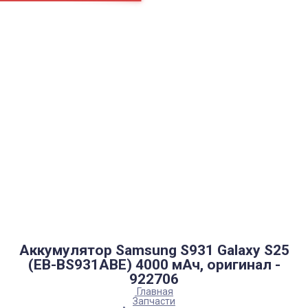
Страницы
Контакти
Ремонт
Доставка
Оплата
Пользовательское соглашение
Блог
Каталог товаров
Аккумуляторы, батарейки
Запчасти
Тюнера T2
Инструменты
Аксессуары
Пульты
Гаджеты
Накопители информации
Аккумулятор Samsung S931 Galaxy S25
(EB-BS931ABE) 4000 мАч, оригинал -
922706
Главная
Запчасти