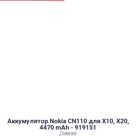
Страницы
Контакти
Ремонт
Доставка
Оплата
Пользовательское соглашение
Блог
Найти
Каталог товаров
Аккумуляторы, батарейки
Запчасти
Тюнера T2
Инструменты
Аксессуары
Пульты
Гаджеты
Накопители информации
Аккумулятор Nokia CN110 для X10, X20,
4470 mAh - 919151
Главная