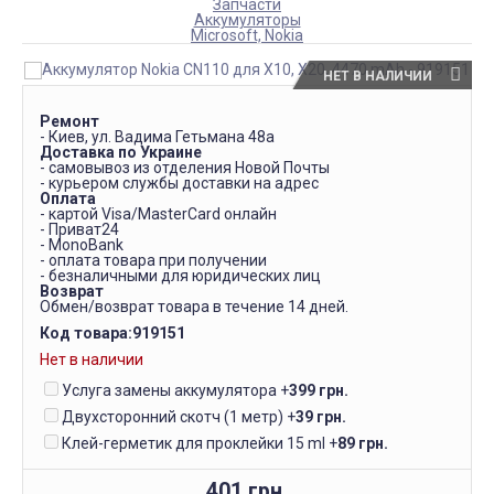
Запчасти
Аккумуляторы
Microsoft, Nokia
НЕТ В НАЛИЧИИ
Ремонт
- Киев, ул. Вадима Гетьмана 48а
Доставка по Украине
- самовывоз из отделения Новой Почты
- курьером службы доставки на адрес
Оплата
- картой Visa/MasterCard онлайн
- Приват24
- MonoBank
- оплата товара при получении
- безналичными для юридических лиц
Возврат
Обмен/возврат товара в течение 14 дней.
Код товара:
919151
Нет в наличии
Услуга замены аккумулятора
+
399 грн.
Двухсторонний скотч (1 метр)
+
39 грн.
Клей-герметик для проклейки 15 ml
+
89 грн.
401 грн.