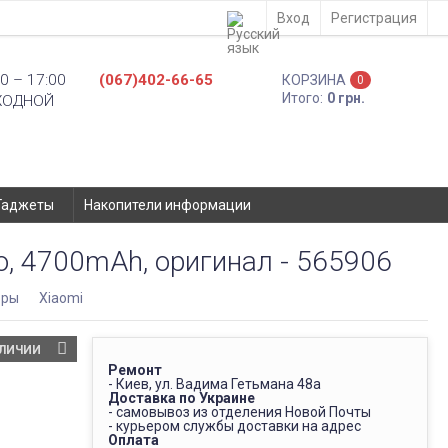
Вход
Регистрация
0 – 17:00
(067)402-66-65
КОРЗИНА
0
Итого:
0 грн.
ХОДНОЙ
Гаджеты
Накопители информации
o, 4700mAh, оригинал - 565906
оры
Xiaomi
АЛИЧИИ
Ремонт
- Киев, ул. Вадима Гетьмана 48а
Доставка по Украине
- самовывоз из отделения Новой Почты
- курьером службы доставки на адрес
Оплата