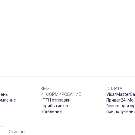
SMS-
ОПЛАТА
день
ИНФОРМИРОВАНИЕ
Visa/MasterCa
рмление
- ТТН отправки
Приват24, Мо
- прибытие на
безнал для юр
отделение
при получени
Отзывы