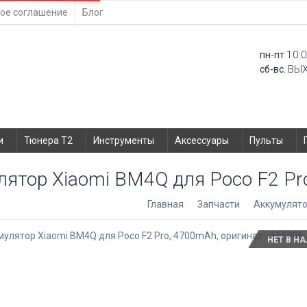
ое соглашение
Блог
10:0
пн-пт
ВЫ
сб-вс.
и
Тюнера T2
Инструменты
Аксессуары
Пульты
лятор Xiaomi BM4Q для Poco F2 Pr
Главная
Запчасти
Аккумулят
НЕТ В Н