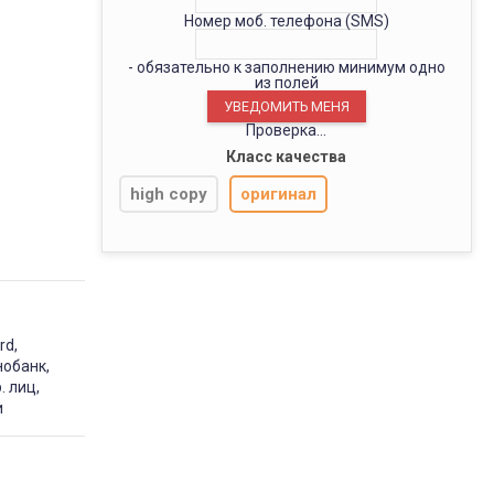
Номер моб. телефона (SMS)
- обязательно к заполнению минимум одно
из полей
Проверка...
Класс качества
high copy
оригинал
rd,
нобанк,
. лиц,
и