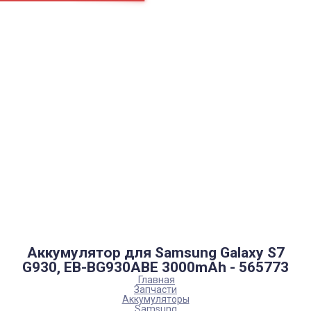
Страницы
Контакти
Ремонт
Доставка
Оплата
Пользовательское соглашение
Блог
Каталог товаров
Аккумуляторы, батарейки
Запчасти
Тюнера T2
Инструменты
Аксессуары
Пульты
Гаджеты
Накопители информации
Аккумулятор для Samsung Galaxy S7
G930, EB-BG930ABE 3000mAh - 565773
Главная
Запчасти
Аккумуляторы
Samsung