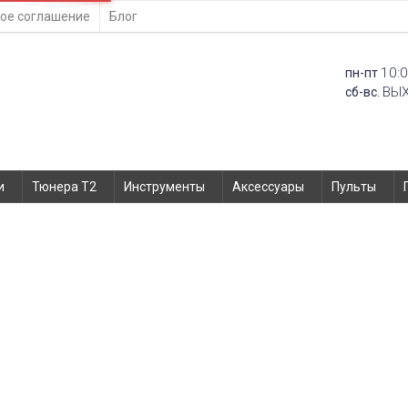
ое соглашение
Блог
10:0
пн-пт
ВЫ
сб-вс.
и
Тюнера T2
Инструменты
Аксессуары
Пульты
ятор для Nomi NB-4500 Nomi i450
558420
Главная
Запчасти
Аккумуля