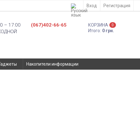
Вход
Регистрация
0 – 17:00
(067)402-66-65
КОРЗИНА
0
Итого:
0 грн.
ХОДНОЙ
Гаджеты
Накопители информации
0 Beat M1 1700mAh Оригинал -
торы
Nomi
Ремонт
- Киев, ул. Вадима Гетьмана 48а
Доставка по Украине
- самовывоз из отделения Новой Почты