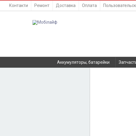
Контакти
Ремонт
Доставка
Оплата
Пользовательск
Аккумуляторы, батарейки
Запчаст
Аккумул
КАТАЛОГ
Аккумуляторы, батарейки
Запчасти
Тюнера T2
Нет в наличии
Инструменты
Аксессуары