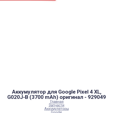
Страницы
Контакти
Ремонт
Доставка
Оплата
Пользовательское соглашение
Блог
Каталог товаров
Аккумуляторы, батарейки
Запчасти
Тюнера T2
Инструменты
Аксессуары
Пульты
Гаджеты
Накопители информации
Аккумулятор для Google Pixel 4 XL,
G020J-B (3700 mAh) оригинал - 929049
Главная
Запчасти
Аккумуляторы
Google