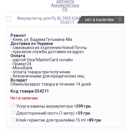
Запчасти
Аккумуляторы
Fly
НЕТ В НАЛИЧИИ
Ремонт
- Киев, ул. Вадима Гетьмана 48а
Доставка по Украине
- самовывоз из отделения Новой Почты
- курьером службы доставки на адрес
Оплата
- картой Visa/MasterCard онлайн
- Приват24
- MonoBank
- оплата товара при получении
- безналичными для юридических лиц
Возврат
Обмен/возврат товара в течение 14 дней.
Код товара:
554211
Нет в наличии
Услуга замены аккумулятора
+
399 грн.
Двухсторонний скотч (1 метр)
+
39 грн.
Клей-герметик для проклейки 15 ml
+
89 грн.