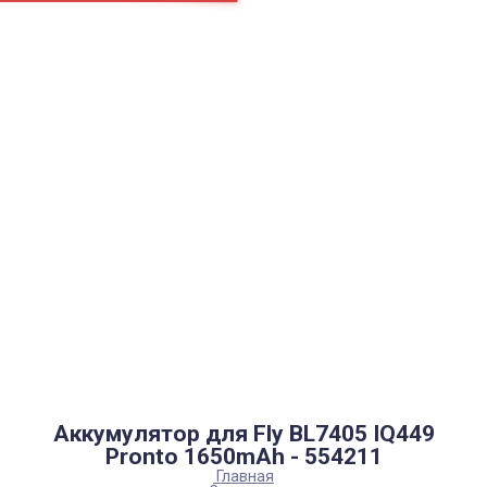
Страницы
Контакти
Ремонт
Доставка
Оплата
Пользовательское соглашение
Блог
Найти
Каталог товаров
Аккумуляторы, батарейки
Запчасти
Тюнера T2
Инструменты
Аксессуары
Пульты
Гаджеты
Накопители информации
Аккумулятор для Fly BL7405 IQ449
Pronto 1650mAh - 554211
Главная