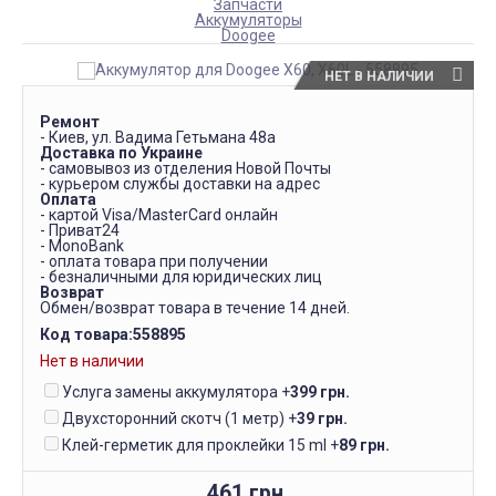
Запчасти
Аккумуляторы
Doogee
НЕТ В НАЛИЧИИ
Ремонт
- Киев, ул. Вадима Гетьмана 48а
Доставка по Украине
- самовывоз из отделения Новой Почты
- курьером службы доставки на адрес
Оплата
- картой Visa/MasterCard онлайн
- Приват24
- MonoBank
- оплата товара при получении
- безналичными для юридических лиц
Возврат
Обмен/возврат товара в течение 14 дней.
Код товара:
558895
Нет в наличии
Услуга замены аккумулятора
+
399 грн.
Двухсторонний скотч (1 метр)
+
39 грн.
Клей-герметик для проклейки 15 ml
+
89 грн.
461 грн.