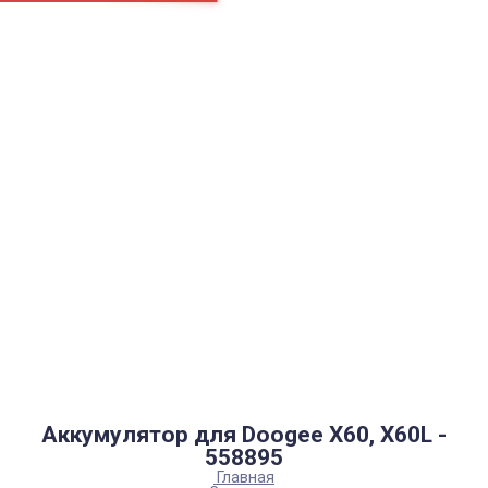
Страницы
Контакти
Ремонт
Доставка
Оплата
Пользовательское соглашение
Блог
Найти
Каталог товаров
Аккумуляторы, батарейки
Запчасти
Тюнера T2
Инструменты
Аксессуары
Пульты
Гаджеты
Накопители информации
Аккумулятор для Doogee X60, X60L -
558895
Главная