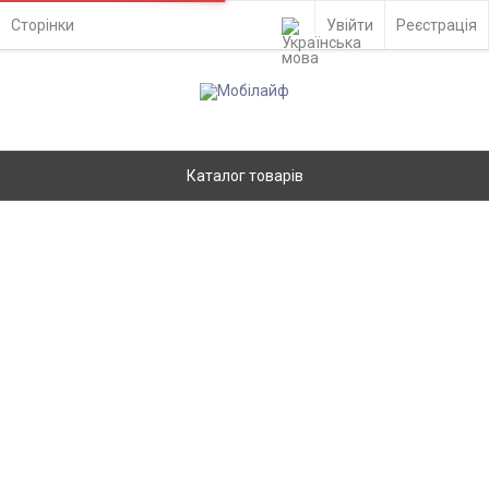
Сторінки
Увійти
Реєстрація
Каталог товарів
Акумулятор Fly BL6418 FS403,
Оригінальний - 552564
Головна
Запчастини
Акумулятори до мобільних телефонів
Fly
Немає в наявності
Гарантія:
6 міс.
ємність:
1500mAh
сумісність:
Fly FS403