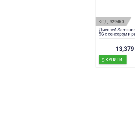
КОД:
929450
Дисплей Samsung F
5G с сенсором и р
(original PRC)
13,379 
КУПИТИ