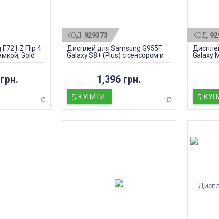
КОД:
КОД:
929373
92
721 Z Flip 4
Дисплей для Samsung G955F
Дисплей
амкой, Gold
Galaxy S8+ (Plus) с сенсором и
Galaxy 
рамкой, black (TFT)
рамкой, 
грн.
1,396 грн.
КУПИТИ
КУП