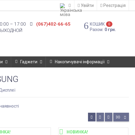
Увійти
Реєстрація
0:00 – 17:00
(067)402-66-65
КОШИК
0
Разом:
0 грн.
ВЫХОДНОЙ
ти
Гаджети
Накопичувачі інформації
SUNG
Дисплеї
наявності
30
НКА!
НОВИНКА!