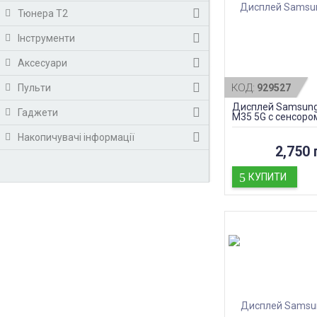
Тюнера T2
Інструменти
Аксесуари
КОД:
Пульти
929527
Дисплей Samsung
Гаджети
M35 5G с сенсором
Накопичувачі інформації
2,750 
КУПИТИ