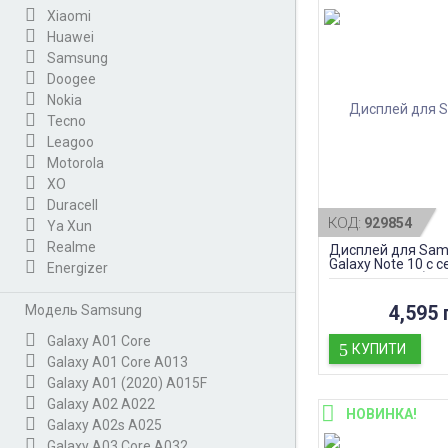
Xiaomi
Huawei
Samsung
Doogee
Nokia
Tecno
Leagoo
Motorola
XO
Duracell
КОД:
929854
Ya Xun
Realme
Дисплей для Sam
Galaxy Note 10 с 
Energizer
рамкой, black (OL
Модель Samsung
4,595 
Galaxy A01 Core
КУПИТИ
Galaxy A01 Core A013
Galaxy A01 (2020) A015F
Galaxy A02 A022
НОВИНКА!
Galaxy A02s A025
Galaxy A03 Core A032