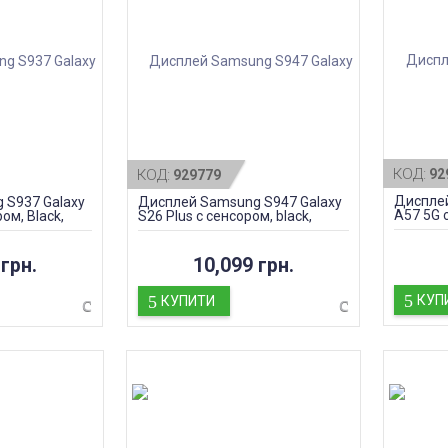
КОД:
КОД:
92
929779
Дисплей
 S937 Galaxy
Дисплей Samsung S947 Galaxy
A57 5G 
ом, Black,
S26 Plus с сенсором, black,
Awesome
оригинал
грн.
10,099 грн.
КУП
КУПИТИ