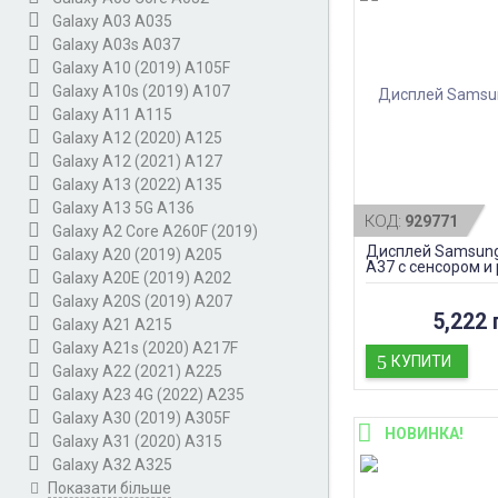
Galaxy A03 A035
Galaxy A03s A037
Galaxy A10 (2019) A105F
Galaxy A10s (2019) A107
Galaxy A11 A115
Galaxy A12 (2020) A125
Galaxy A12 (2021) A127
Galaxy A13 (2022) A135
Galaxy A13 5G A136
КОД:
929771
Galaxy A2 Core A260F (2019)
Дисплей Samsung
Galaxy A20 (2019) A205
A37 с сенсором и 
Galaxy A20E (2019) A202
Violet, оригинал
Galaxy A20S (2019) A207
5,222 
Galaxy A21 A215
Galaxy A21s (2020) A217F
КУПИТИ
Galaxy A22 (2021) A225
Galaxy A23 4G (2022) A235
Galaxy A30 (2019) A305F
НОВИНКА!
Galaxy A31 (2020) A315
Galaxy A32 A325
Показати більше