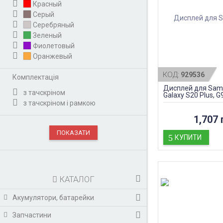
Красный
Серый
Серебряный
Зеленый
Фиолетовый
Оранжевый
КОД:
929536
Комплектація
Дисплей для Sam
з тачскріном
Galaxy S20 Plus, G
5G с сенсором и р
з тачскріном і рамкою
(TFT)
1,707 
КУПИТИ
КАТАЛОГ
Акумулятори, батарейки
Запчастини