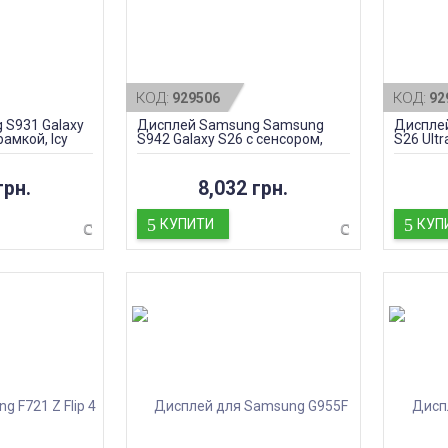
КОД:
КОД:
929506
92
 S931 Galaxy
Дисплей Samsung Samsung
Дисплей
рамкой, Icy
S942 Galaxy S26 с сенсором,
S26 Ultr
black, оригинал
оригин
грн.
8,032 грн.
КУПИТИ
КУП