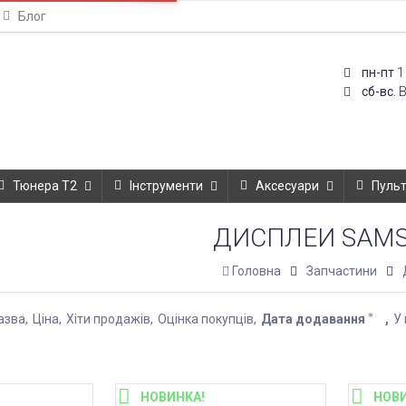
Блог
1
пн-пт
сб-вс.
Тюнера T2
Інструменти
Аксесуари
Пуль
ДИСПЛЕИ SAM
Головна
Запчастини
азва
Ціна
Хіти продажів
Оцінка покупців
Дата додавання
У 
НОВИНКА!
НОВИ