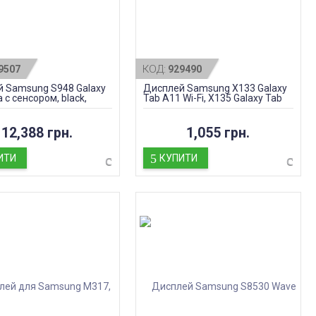
КОД:
9507
929490
 Samsung S948 Galaxy
Дисплей Samsung X133 Galaxy
a с сенсором, black,
Tab A11 Wi-Fi, X135 Galaxy Tab
ал
A11 LTE, с сенсором, black
12,388 грн.
1,055 грн.
ИТИ
КУПИТИ