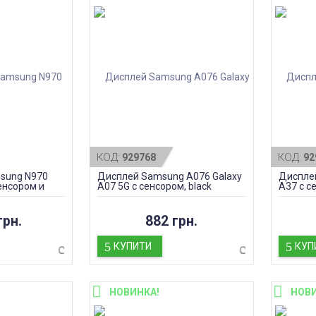
КОД:
КОД:
929768
92
sung N970
Дисплей Samsung A076 Galaxy
Дисплей
сенсором и
A07 5G с сенсором, black
A37 с с
ED)
Charkoa
грн.
882 грн.
КУПИТИ
КУП
НОВИНКА!
НОВИ