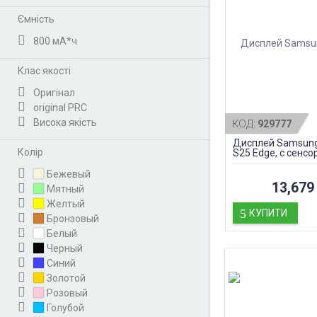
Ємність
800 мА*ч
Клас якості
Оригінал
original PRC
Висока якість
КОД:
929777
Дисплей Samsung
Колір
S25 Edge, с сенсор
оригинал
Бежевый
13,679 
Мятный
Желтый
КУПИТИ
Бронзовый
Белый
Черный
Синий
Золотой
Розовый
Голубой