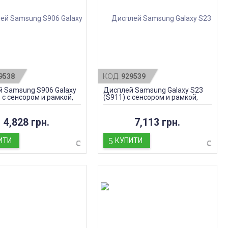
КОД:
9538
929539
 Samsung S906 Galaxy
Дисплей Samsung Galaxy S23
s с сенсором и рамкой,
(S911) с сенсором и рамкой,
OLED)
Lavender Light, оригинал
4,828 грн.
7,113 грн.
ИТИ
КУПИТИ