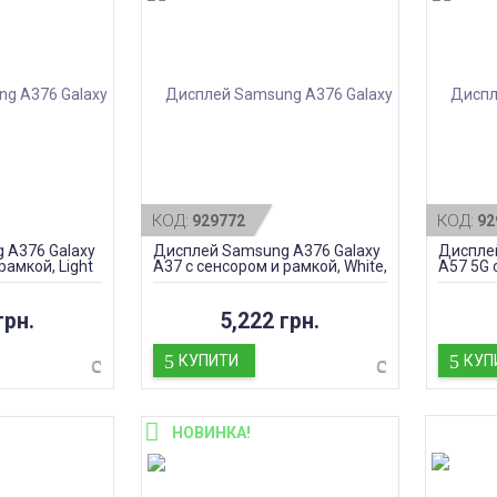
КОД:
КОД:
929772
92
 A376 Galaxy
Дисплей Samsung A376 Galaxy
Дисплей
рамкой, Light
A37 с сенсором и рамкой, White,
A57 5G с
оригинал
оригин
грн.
5,222 грн.
КУПИТИ
КУП
НОВИНКА!