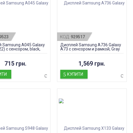
КОД:
9523
929517
 Samsung A045 Galaxy
Дисплей Samsung A736 Galaxy
2) с сенсором, black,
A73 с сенсором и рамкой, Gray
ал
(OLED)
715 грн.
1,569 грн.
ИТИ
КУПИТИ