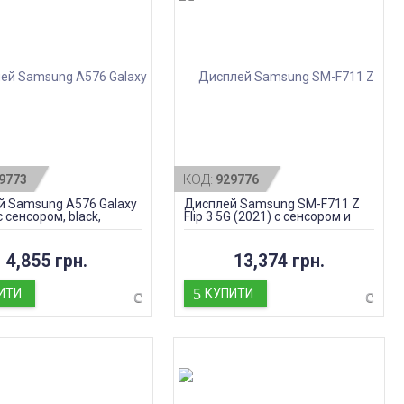
КОД:
9773
929776
 Samsung A576 Galaxy
Дисплей Samsung SM-F711 Z
 сенсором, black,
Flip 3 5G (2021) с сенсором и
ал
рамкой, black, оригинал
4,855 грн.
13,374 грн.
ИТИ
КУПИТИ