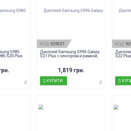
КОД:
КОД:
929537
92
sung G985
Дисплей Samsung G996 Galaxy
Дисплей
986 S20 Plus
S21 Plus с сенсором и рамкой,
S22 Plu
амкой, black
black (TFT)
Green (
грн.
1,819 грн.
КУПИТИ
КУП