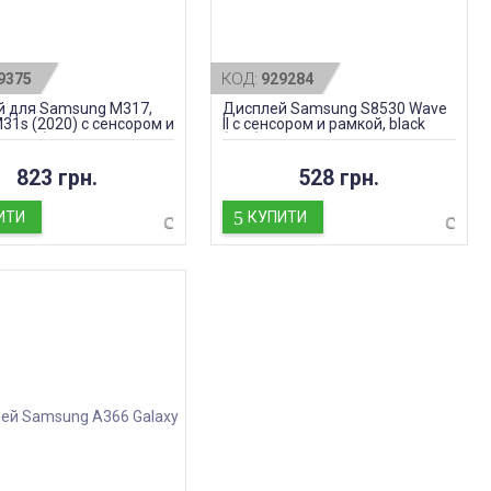
КОД:
9375
929284
 для Samsung M317,
Дисплей Samsung S8530 Wave
M31s (2020) с сенсором и
II с сенсором и рамкой, black
black (TFT)
(TFT)
823 грн.
528 грн.
ИТИ
КУПИТИ