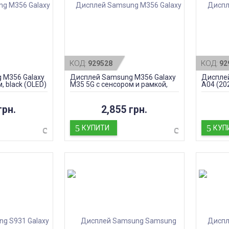
КОД:
КОД:
929528
92
 M356 Galaxy
Дисплей Samsung M356 Galaxy
Дисплей
, black (OLED)
M35 5G с сенсором и рамкой,
A04 (202
black (OLED)
оригин
грн.
2,855 грн.
КУПИТИ
КУП