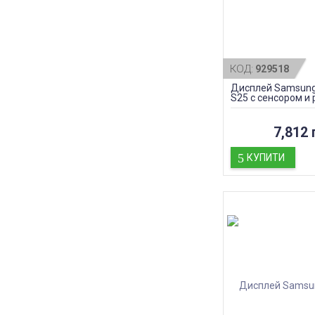
КОД:
929518
Дисплей Samsung
S25 с сенсором и 
Blue, оригинал
7,812 
КУПИТИ