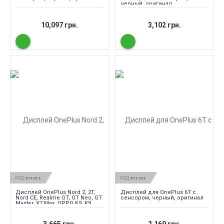
черный, оригинал
10,097 грн.
3,102 грн.
КОД:
КОД:
911012
911152
Дисплей OnePlus Nord 2, 2T,
Дисплей для OnePlus 6T с
Nord CE, Realme GT, GT Neo, GT
сенсором, черный, оригинал
Master, X7 Max, OPPO K9, K9
Pro, Reno 5, 5K с сенсором,
черный (OLED)