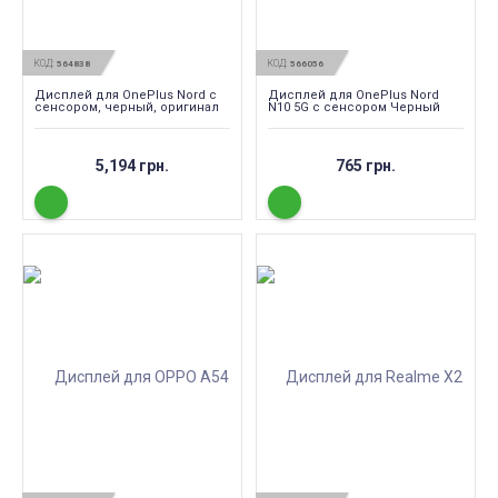
КОД:
КОД:
564838
566056
Дисплей для OnePlus Nord с
Дисплей для OnePlus Nord
сенсором, черный, оригинал
N10 5G с сенсором Черный
5,194 грн.
765 грн.