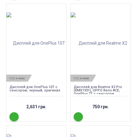
КОД:
КОД:
914062
914445
Дисплей для OnePlus 10T с
Дисплей для Realme X2 Pro
сенсором, черный, оригинал
(RMX1931), OPPO Reno ACE,
OnePlus 7T с сенсором,
черный (TFT)
2,631 грн.
750 грн.