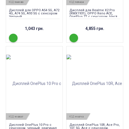
КОД:
КОД:
566180
909424
Дисплей для OPPO A54 5G, A72
Дисплей для Realme X2 Pro
4G, A74 5G, A93 5G с сенсором
(RMX1931), OPPO Reno ACE,
Черный
OnePlus 7T с сенсором, black
(AMOLED)
1,043 грн.
4,855 грн.
КОД:
КОД:
910537
910713
Дисплей OnePlus 10 Pro с
Дисплей OnePlus 10R, Ace Pro,
сенсором, черный, оригинал
10T 5G, Ace с сенсором,