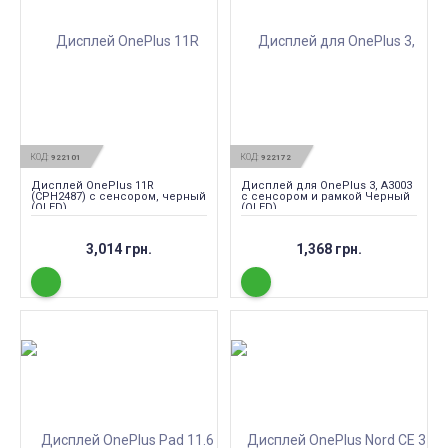
КОД:
КОД:
922101
922172
Дисплей OnePlus 11R
Дисплей для OnePlus 3, A3003
(CPH2487) с сенсором, черный
с сенсором и рамкой Черный
(OLED)
(OLED)
3,014 грн.
1,368 грн.