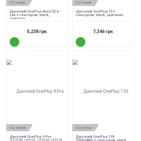
КОД:
КОД:
922839
926489
Дисплей OnePlus Nord CE 4
Дисплей OnePlus 13 c
Lite з сенсором, black,
сенсором, black, оригинал
оригінал
5,238 грн.
7,346 грн.
КОД:
КОД:
929058
929163
Дисплей OnePlus 9 Pro
Дисплей OnePlus 11R
(LE2120, LE2121, LE2123, LE2125,
(CPH2487) с сенсором, black