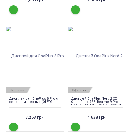
3,665 грн.
2,169 грн.
КОД:
КОД:
911210
913726
Дисплей для OnePlus 8 Pro с
Дисплей OnePlus Nord 2 CE,
сенсором, черный (OLED)
Oppo Reno 7SE, Realme 9 Pro,
Find x5 Lite, F21 Pro 4G, Reno 7A,
Reno 8, Reno 8SE с сенсором,
черный, оригинал
7,263 грн.
4,638 грн.