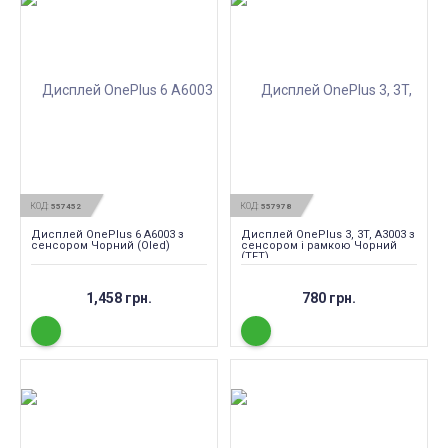
КОД:
КОД:
557452
557978
Дисплей OnePlus 6 A6003 з
Дисплей OnePlus 3, 3T, A3003 з
сенсором Чорний (Oled)
сенсором і рамкою Чорний
(TFT)
1,458 грн.
780 грн.