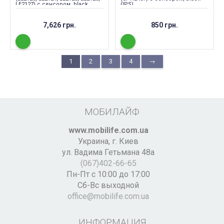
LE2127) с сенсором, black
(IPS)
(original PRC)
7,626 грн.
850 грн.
1
2
3
4
→
МОБИЛАЙФ
www.mobilife.com.ua
Украина,
г. Киев
ул. Вадима Гетьмана 48а
(067)402-66-65
Пн-Пт с 10:00 до 17:00
Сб-Вс выходной
office@mobilife.com.ua
ИНФОРМАЦИЯ