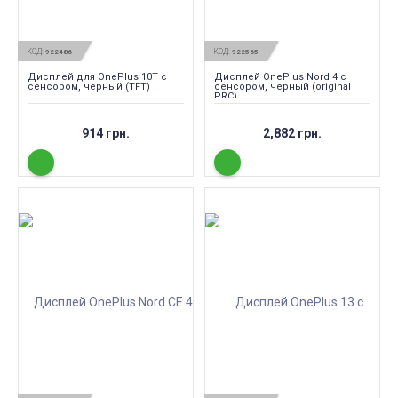
КОД:
КОД:
922486
922565
Дисплей для OnePlus 10T с
Дисплей OnePlus Nord 4 с
сенсором, черный (TFT)
сенсором, черный (original
PRC)
914 грн.
2,882 грн.