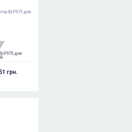
BLP975 для
1R
51 грн.