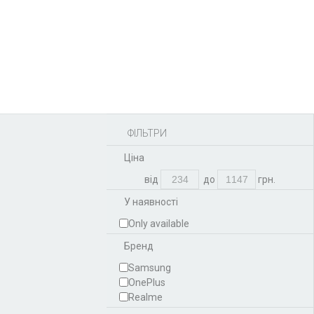
Акумулятори,
батарейки
Запчастини
Тюнера T2
Інструменти
Аксесуари
Пульти
Гаджети
Накопичувачі інформації
ФІЛЬТРИ
Ціна
від
до
грн.
У наявності
Only available
Бренд
Samsung
OnePlus
Realme