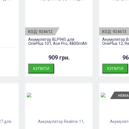
КОД:
924612
КОД:
924613
я
Акумулятор BLP945 для
Акумулятор B
OnePlus 10T, Ace Pro, 4800mAh
OnePlus 12, R
5400mAh
909 грн.
96
КУПИТИ
КУПИТИ
НЕМА