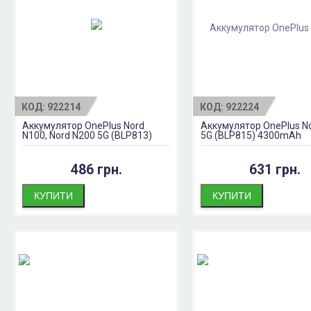
КОД:
922214
КОД:
922224
Аккумулятор OnePlus Nord
Аккумулятор OnePlus N
N100, Nord N200 5G (BLP813)
5G (BLP815) 4300mAh
486 грн.
631 грн.
КУПИТИ
КУПИТИ