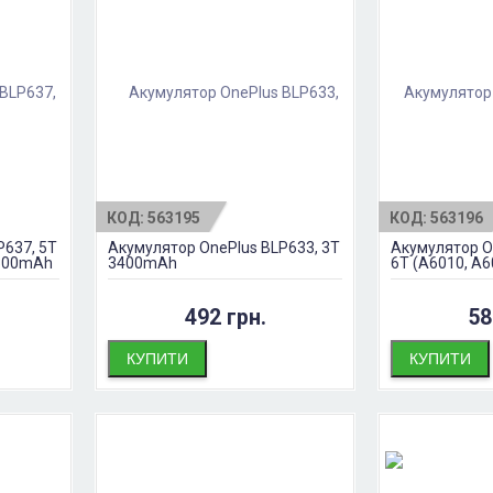
КОД:
563195
КОД:
563196
P637, 5T
Акумулятор OnePlus BLP633, 3T
Акумулятор On
3300mAh
3400mAh
6T (A6010, A
492 грн.
58
КУПИТИ
КУПИТИ