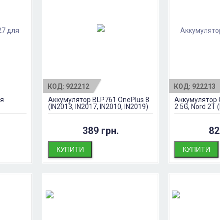
КОД:
922212
КОД:
922213
ля
Аккумулятор BLP761 OnePlus 8
Аккумулятор O
(IN2013, IN2017, IN2010, IN2019)
2 5G, Nord 2T
389 грн.
82
КУПИТИ
КУПИТИ