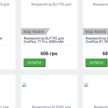
КОД:
922414
КОД:
922415
ля
Аккумулятор BLP745 для
Аккумулятор 
OnePlus 7T Pro, 4085mAh
OnePlus 8T, 9
606 грн.
68
КУПИТИ
КУПИТИ