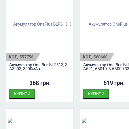
КОД:
557756
КОД:
560660
Акумулятор OnePlus BLP613, 3
Акумулятор OnePlus BL
A3003, 3000мАч
A501, A5010, 5 A5000 
368 грн.
619 грн.
КУПИТИ
КУПИТИ