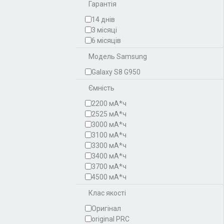
Гарантія
14 днів
3 місяці
6 місяців
Модель Samsung
Galaxy S8 G950
Ємність
2200 мА*ч
2525 мА*ч
3000 мА*ч
3100 мА*ч
3300 мА*ч
3400 мА*ч
3700 мА*ч
4500 мА*ч
Клас якості
Оригінал
original PRC