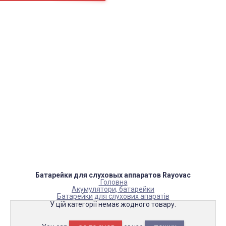
Сторінки
Доставка
Оплата
Як нас знайти
Повернення товару
Блог
Каталог товарів
Акумулятори, батарейки
Запчастини
Тюнера T2
Інструменти
Аксесуари
Пульти
Гаджети
Накопичувачі інформації
Батарейки для слуховых аппаратов Rayovac
Головна
Акумулятори, батарейки
Батарейки для слухових апаратів
У цій категорії немає жодного товару.