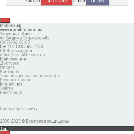
You can
or use
GO TO SHOP
ПОШУК
Мобилайф
www.mobilife.com.ua
Украина,
г. Киев
ул. Вадима Гетьмана 48а
(067)402-66-65
Пн-Пт с 10:00 до 17:00
Сб-Вс выходной
office@mobilife.com.ua
Информация
Доставка
Оплата
Контакты
Условия использования сайта
Возврат товара
Мій кабінет
Увійти
Реєстрація
Повна версія сайту
2008-2025 © Все права защищены.
Top