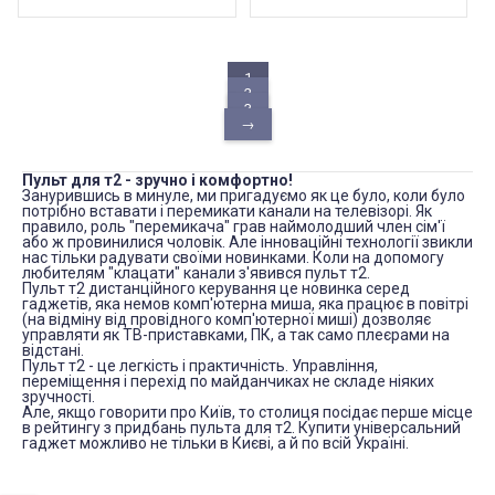
1
2
3
→
Пульт для т2 - зручно і комфортно!
Занурившись в минуле, ми пригадуємо як це було, коли було
потрібно вставати і перемикати канали на телевізорі. Як
правило, роль "перемикача" грав наймолодший член сім'ї
або ж провинилися чоловік. Але інноваційні технології звикли
нас тільки радувати своїми новинками. Коли на допомогу
любителям "клацати" канали з'явився пульт т2.
Пульт т2 дистанційного керування це новинка серед
гаджетів, яка немов комп'ютерна миша, яка працює в повітрі
(на відміну від провідного комп'ютерної миші) дозволяє
управляти як ТВ-приставками, ПК, а так само плеєрами на
відстані.
Пульт т2 - це легкість і практичність. Управління,
переміщення і перехід по майданчиках не складе ніяких
зручності.
Але, якщо говорити про Київ, то столиця посідає перше місце
в рейтингу з придбань пульта для т2. Купити універсальний
гаджет можливо не тільки в Києві, а й по всій Україні.