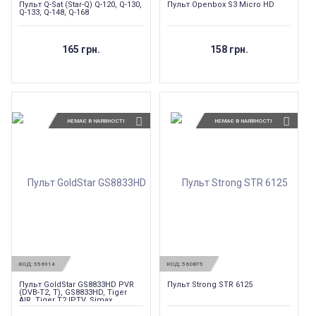
Пульт Q-Sat (Star-Q) Q-120, Q-130,
Пульт Openbox S3 Micro HD
Q-133, Q-148, Q-168
165 грн.
158 грн.
НЕМАЄ В НАЯВНОСТІ
НЕМАЄ В НАЯВНОСТІ
КОД:
556914
КОД:
560875
Пульт GoldStar GS8833HD PVR
Пульт Strong STR 6125
(DVB-T2, T), GS8833HD, Tiger
AIR, Tiger T2 IPTV, Simax
VA2103HD, Roks RKS-T201HD