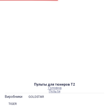
Сторінки
Доставка
Оплата
Як нас знайти
Повернення товару
Блог
Каталог товарів
Акумулятори, батарейки
Запчастини
Тюнера T2
Інструменти
Аксесуари
Пульти
Гаджети
Накопичувачі інформації
Пульты для тюнеров Т2
Головна
Пульти
Виробники
GOLDSTAR
TIGER