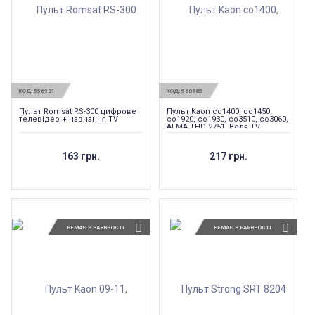
КОД:
556921
КОД:
560885
Пульт Romsat RS-300 цифрове
Пульт Kaon co1400, co1450,
телевідео + навчання TV
co1920, co1930, co3510, co3060,
ALMA THD 2751, Воля TV
163 грн.
217 грн.
НЕМАЄ В НАЯВНОСТІ
НЕМАЄ В НАЯВНОСТІ