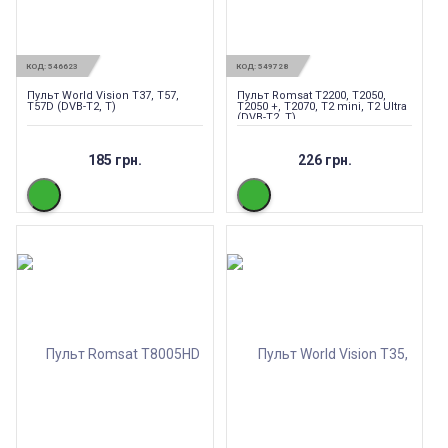
КОД:
546623
КОД:
549728
Пульт World Vision T37, T57,
Пульт Romsat T2200, T2050,
T57D (DVB-T2, T)
T2050 +, T2070, T2 mini, T2 Ultra
(DVB-T2, T)
185 грн.
226 грн.