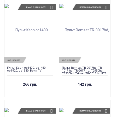
НЕМАЄ В НАЯВНОСТІ
НЕМАЄ В НАЯВНОСТІ
КОД:
560883
КОД:
560844
Пульт Kaon co1400, co1450,
Пульт Romsat TR-0017hd, TR-
co1920, co1930, Воля TV
1017 hd, TR-2017 hd, T2950hd,
T2300hd, Trimax TR-2015 hd FTA
PVR, Simax HDTR F3
266 грн.
142 грн.
НЕМАЄ В НАЯВНОСТІ
НЕМАЄ В НАЯВНОСТІ