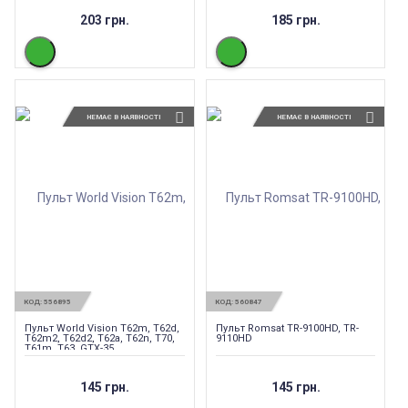
203 грн.
185 грн.
НЕМАЄ В НАЯВНОСТІ
НЕМАЄ В НАЯВНОСТІ
КОД:
556895
КОД:
560847
Пульт World Vision T62m, T62d,
Пульт Romsat TR-9100HD, TR-
T62m2, T62d2, T62a, T62n, T70,
9110HD
T61m, T63, GTX-35
145 грн.
145 грн.