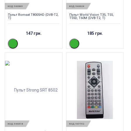
КОД:
560849
КОД:
546624
Пульт Romsat T8005HD (DVB-T2,
Пульт World Vision T35, T55,
T)
T55D, T60M (DVB-T2, T)
147 грн.
185 грн.
КОД:
546618
КОД:
547752