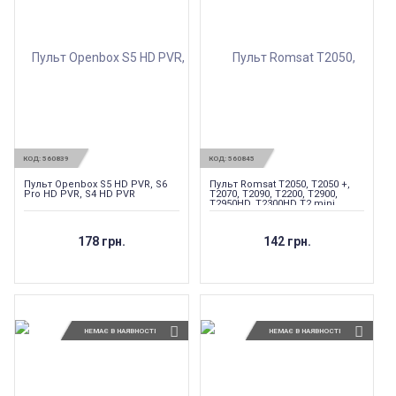
КОД:
560839
КОД:
560845
Пульт Openbox S5 HD PVR, S6
Пульт Romsat T2050, T2050 +,
Pro HD PVR, S4 HD PVR
T2070, T2090, T2200, T2900,
T2950HD, T2300HD T2 mini
178 грн.
142 грн.
НЕМАЄ В НАЯВНОСТІ
НЕМАЄ В НАЯВНОСТІ