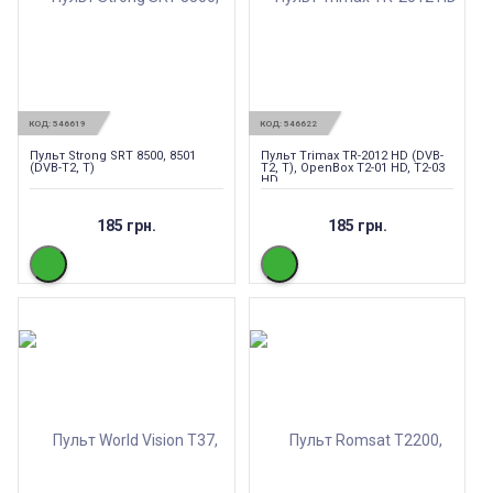
КОД:
546619
КОД:
546622
Пульт Strong SRT 8500, 8501
Пульт Trimax TR-2012 HD (DVB-
(DVB-T2, T)
T2, T), OpenBox T2-01 HD, T2-03
HD
185 грн.
185 грн.