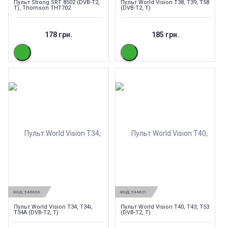
Пульт Strong SRT 8502 (DVB-T2,
Пульт World Vision T38, T39, T58
T), Thomson THT702
(DVB-T2, T)
178 грн.
185 грн.
КОД:
546620
КОД:
546621
Пульт World Vision T34, T34i,
Пульт World Vision T40, T43, T53
T34A (DVB-T2, T)
(DVB-T2, T)