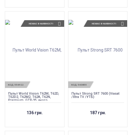
НЕМАЄ В НАЯВНОСТІ
НЕМАЄ В НАЯВНОСТІ
КОД:
556922
КОД:
560855
Пульт World Vision T62M, T62D,
Пульт Strong SRT 7600 (Viasat
T62D2, T62M2, T62A, T62N,
/Xtra TV /УТБ)
Premium, GTX-35, якого
навчають
136 грн.
187 грн.