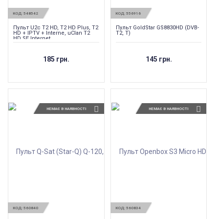
КОД:
548542
КОД:
556916
Пульт U2c T2 HD, T2 HD Plus, T2
Пульт GoldStar GS8830HD (DVB-
HD + IPTV + Interne, uClan T2
T2, T)
HD SE Internet
185 грн.
145 грн.
НЕМАЄ В НАЯВНОСТІ
НЕМАЄ В НАЯВНОСТІ
КОД:
560840
КОД:
560834