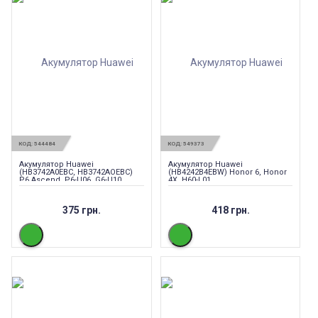
КОД:
544484
КОД:
549373
Акумулятор Huawei
Акумулятор Huawei
(HB3742A0EBC, HB3742AOEBC)
(HB4242B4EBW) Honor 6, Honor
P6 Ascend, P6-U06, G6-U10
4X, H60-L01
2050mAh
375 грн.
418 грн.