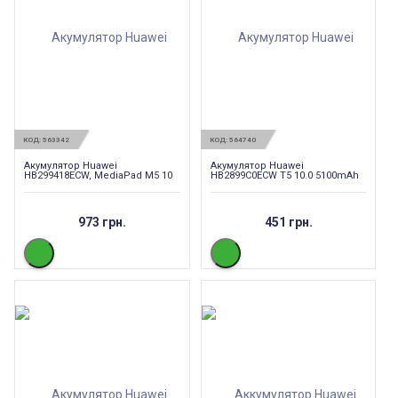
КОД:
563342
КОД:
564740
Акумулятор Huawei
Акумулятор Huawei
HB299418ECW, MediaPad M5 10
HB2899C0ECW T5 10.0 5100mAh
973 грн.
451 грн.