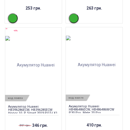
253 грн.
263 грн.
-4%
КОД:
560175
КОД:
558553
Акумулятор Huawei
Акумулятор Huawei
HB486486ECW, HB486486WCW
HB396286ECW, HB396285ECW
P30 Pro, Mate 20 Pro
Honor 10, P Smart 2019 POT-LX1,
P20, 3400mAh
410 грн.
346 грн.
361 грн.