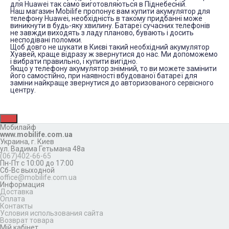
для Huawei так само виготовляються в Піднебесній.
Наш магазин Mobilife пропонує вам купити акумулятор для
телефону Huawei, необхідність в такому придбанні може
виникнути в будь-яку хвилину. Батареї сучасних телефонів
не завжди виходять з ладу планово, бувають і досить
несподівані поломки.
Щоб довго не шукати в Києві такий необхідний акумулятор
Хуавей, краще відразу ж звернутися до нас. Ми допоможемо
і вибрати правильно, і купити вигідно.
Якщо у телефону акумулятор знімний, то ви можете замінити
його самостійно, при наявності вбудованої батареї для
заміни найкраще звернутися до авторизованого сервісного
центру.
Мобилайф
www.mobilife.com.ua
Украина,
г. Киев
ул. Вадима Гетьмана 48а
(067)402-66-65
Пн-Пт с 10:00 до 17:00
Сб-Вс выходной
office@mobilife.com.ua
Информация
Доставка
Оплата
Контакты
Условия использования сайта
Возврат товара
Мій кабінет