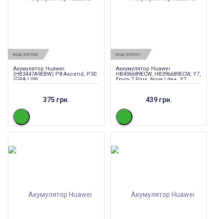
КОД:
547365
КОД:
555331
Акумулятор Huawei
Аккумулятор Huawei
(HB3447A9EBW) P8 Ascend, P30
HB406689ECW, HB396689ECW, Y7,
(GRA L09)
Enjoy 7 Plus, Nova Lite+, Y7
Prime, Mate 9, Y9 2018 4000mAh
Оригинал
375 грн.
439 грн.