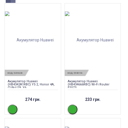
КОД:
549628
КОД:
558196
Акумулятор Huawei
Акумулятор Huawei
(HB4342A1RBC) Y5 2, Honor 4A,
(HB434666RBC) Wi-Fi Router
CUN-U29, Y6
E5573
274 грн.
233 грн.