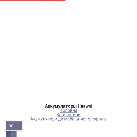
Сторінки
Доставка
Оплата
Як нас знайти
Повернення товару
Блог
Каталог товарів
Акумулятори, батарейки
Запчастини
Тюнера T2
Інструменти
Аксесуари
Пульти
Гаджети
Накопичувачі інформації
Аккумуляторы Huawei
Головна
Запчастини
Акумулятори до мобільних телефонів
30