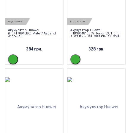
КОД:
546880
КОД:
551249
Акумулятор Huawei
Акумулятор Huawei
(HB417094EBC) Mate 7 Ascend
(HB396481EBC) Honor 5X, Honor
4100mAh
6, G7 Plus, G8, GR5 KII-L21, GX8,
Y6 2, Honor 5A LYO-L21, H60-L02
3100мАч
384 грн.
328 грн.