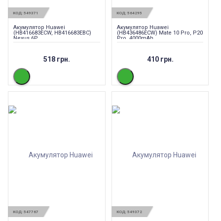
КОД:
549371
КОД:
564295
Акумулятор Huawei
Акумулятор Huawei
(HB416683ECW, HB416683EBC)
(HB436486ECW) Mate 10 Pro, P20
Nexus 6P
Pro, 4000mAh
518 грн.
410 грн.
КОД:
547767
КОД:
549372