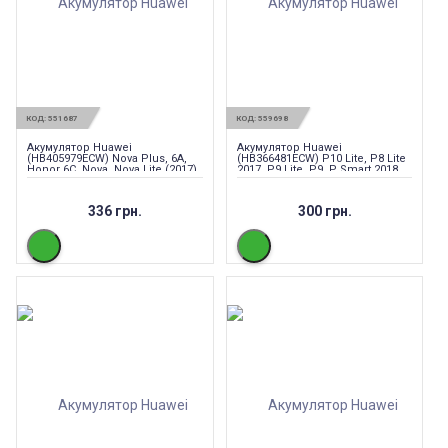
КОД:
551687
КОД:
559698
Акумулятор Huawei
Акумулятор Huawei
(HB405979ECW) Nova Plus, 6A,
(HB366481ECW) P10 Lite, P8 Lite
Honor 6C, Nova, Nova Lite (2017),
2017, P9 Lite, P9, P Smart 2018,
P9 Lite mini, Y6 (2017), Y6 Pro
P20 lite 3000mAh
(2017), Y5 (2017) 3020мАч
336 грн.
300 грн.