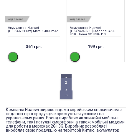
КОД:
554300
КОД:
547640
Акумулятор Huawei
Акумулятор Huawei
(HB396693ECW) Mate 8 4000mAh
(HB4742A0RBC) Ascend G730-
U10, Honor 3C H30-U10
361 грн.
199 грн.
1
2
...
5
→
Компанія Huaewi широко відома єврейським споживачам, з
недавніх пір її продукція користується успіхом і на
українському ринку. Бренд виробляє як звичайні мобільні
телефони, так і потужні смартфони, а також мобільні модеми
для роботи в мережах 2G і 3G. Виробник розробляє і
виробляє свою продукцію на території Китаю, акумулятор