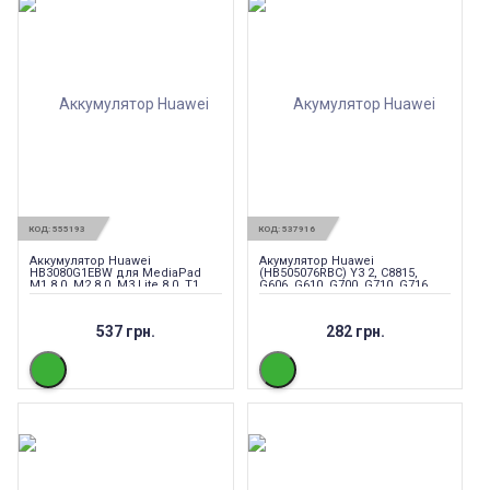
КОД:
555193
КОД:
537916
Аккумулятор Huawei
Акумулятор Huawei
HB3080G1EBW для MediaPad
(HB505076RBC) Y3 2, C8815,
M1 8.0, M2 8.0, M3 Lite 8.0, T1
G606, G610, G700, G710, G716,
8.0, T1 10, T2 8 Pro, T3 8.0, T3 10
G610S
537 грн.
282 грн.