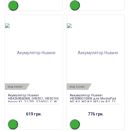
КОД:
562031
КОД:
922481
Акумулятор Huawei
Аккумулятор Huawei
HB4269B6EAW, (HB3G1, HB3G1H)
HB3080G1EBW для MediaPad
Honor X1, T1-701, S7-601U, C, W,
M1 8.0, M2 8.0, M3 Lite 8.0, T1
S7-301W, U, S7-931 4100mAh
8.0, T1 10, T2 8 Pro, T3 8.0, T3 10,
оригинал
619 грн.
776 грн.