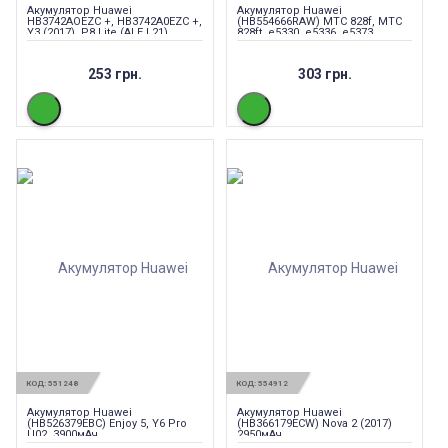
Акумулятор Huawei
Акумулятор Huawei
HB3742AOEZC +, HB3742A0EZC +,
(HB554666RAW) МТС 828f, МТС
Y3 (2017), P8 Lite (ALE L21)
828ft, e5330, e5336, e5373,
2200mAh
e5735, e5372
253 грн.
303 грн.
КОД:
551248
КОД:
554912
Акумулятор Huawei
Акумулятор Huawei
(HB526379EBC) Enjoy 5, Y6 Pro
(HB366179ECW) Nova 2 (2017)
U02, 3900мАч
2950мАч