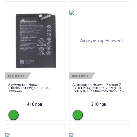
КОД:
552936
КОД:
560740
Акумулятор Huawei
Акумулятор Huawei P smart Z
(HB386589ECW) P10 Plus
(STK-L21A), P20 Lite 2019 (GLK-
3750мАч
LX1U) (HB446486ECW) 3900mAh
410 грн.
310 грн.