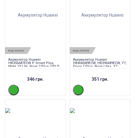
КОД:
555443
КОД:
554958
Акумулятор Huawei
Аккумулятор Huawei
HB356687ECW P Smart Plus,
HB406689ECW, HB396689ECW, Y7,
Mate 10 Lite, Nova 2 Plus (2017)
Enjoy 7 Plus, Nova Lite+, Y7
3340мАч
Prime, Mate 9, Y9 2018 4000mAh
346 грн.
351 грн.