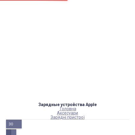
Сторінки
Доставка
Оплата
Як нас знайти
Повернення товару
Блог
Каталог товарів
Акумулятори, батарейки
Запчастини
Тюнера T2
Інструменти
Аксесуари
Пульти
Гаджети
Накопичувачі інформації
Зарядные устройства Apple
Головна
Аксесуари
Зарядні пристрої
30