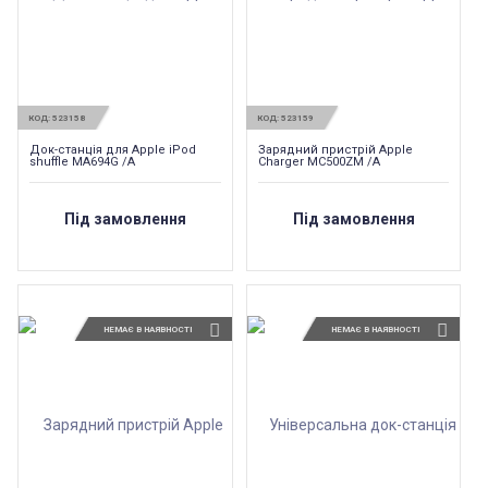
КОД:
523158
КОД:
523159
Док-станція для Apple iPod
Зарядний пристрій Apple
shuffle MA694G /A
Charger MC500ZM /A
Під замовлення
Під замовлення
НЕМАЄ В НАЯВНОСТІ
НЕМАЄ В НАЯВНОСТІ