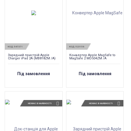
КОД:
547371
КОД:
523156
Зарядний пристрій Apple
Конвертер Apple MagSafe to
Charger iPad 2A (MB818ZM /A)
MagSafe 2 MD504ZM /A
Під замовлення
Під замовлення
НЕМАЄ В НАЯВНОСТІ
НЕМАЄ В НАЯВНОСТІ