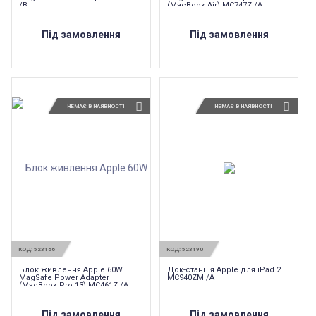
/B
(MacBook Air) MC747Z /A
Під замовлення
Під замовлення
НЕМАЄ В НАЯВНОСТІ
НЕМАЄ В НАЯВНОСТІ
КОД:
523166
КОД:
523190
Блок живлення Apple 60W
Док-станція Apple для iPad 2
MagSafe Power Adapter
MC940ZM /A
(MacBook Pro 13) MC461Z /A
Під замовлення
Під замовлення