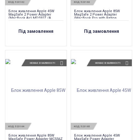
КОД:
523162
КОД:
523163
Блок живлення Apple 45W
Блок живлення Apple 85W
MagSafe 2 Power Adapter
MagSafe 2 Power Adapter
(MacBook Air) MD592Z /A
(MacBook Pro with Retina
display) MD506Z /A
Під замовлення
Під замовлення
НЕМАЄ В НАЯВНОСТІ
НЕМАЄ В НАЯВНОСТІ
КОД:
523164
КОД:
523165
Блок живлення Apple 85W
Блок живлення Apple 45W
MagSafe Power Adapter MC556Z
MagSafe Power Adapter