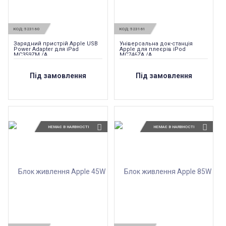
КОД:
523160
КОД:
523161
Зарядний пристрій Apple USB
Універсальна док-станція
Power Adapter для iPad
Apple для плеєрів iPod
MC359ZM /A
MC746ZA /A
Під замовлення
Під замовлення
НЕМАЄ В НАЯВНОСТІ
НЕМАЄ В НАЯВНОСТІ