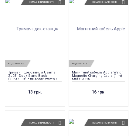
НЕМАЄ В НАЯВНОСТІ
НЕМАЄ В НАЯВНОСТІ
КОД:
561912
КОД:
561913
Тримач і док-станція Usams
Магнітний кабель Apple Watch
ZJ051 Dock Stand Black
Magnetic Charging Cable (1 m)
(ZJ51ZJ01) для Apple Watch і
MKLG2CHA
Apple AirPods
13 грн.
16 грн.
НЕМАЄ В НАЯВНОСТІ
НЕМАЄ В НАЯВНОСТІ