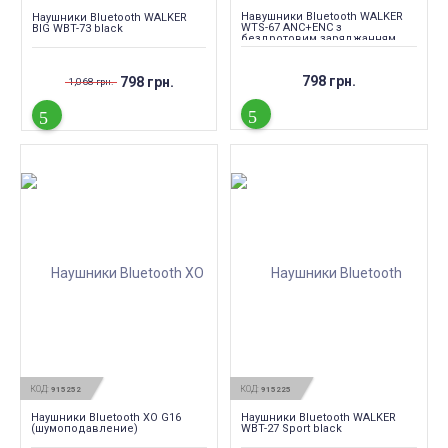
Навушники Bluetooth WALKER
Наушники Bluetooth WALKER
WTS-67 ANC+ENC з
BIG WBT-73 black
бездротовим заряджанням
black
798 грн.
798 грн.
1,068 грн.
КОД:
КОД:
915252
915225
Наушники Bluetooth XO G16
Наушники Bluetooth WALKER
(шумоподавление)
WBT-27 Sport black