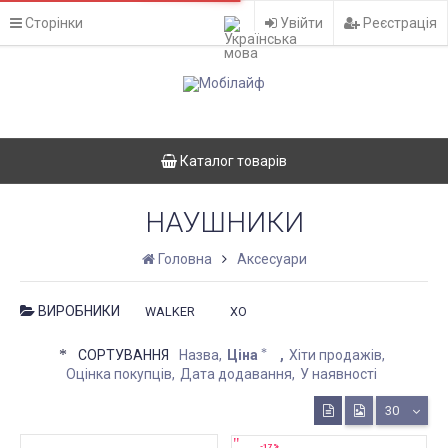
Сторінки
Увійти
Реєстрація
Каталог товарів
НАУШНИКИ
Головна
Аксесуари
ВИРОБНИКИ
WALKER
XO
СОРТУВАННЯ
Назва
Ціна
Хіти продажів
Оцінка покупців
Дата додавання
У наявності
30
-17%