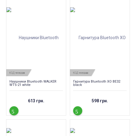
КОД:
КОД:
915228
915243
Наушники Bluetooth WALKER
Гарнитура Bluetooth XO BE32
WTS-21 white
black
613 грн.
598 грн.