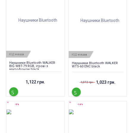
КОД:
915223
КОД:
915238
Наушники Bluetooth WALKER
Наушники Bluetooth WALKER
BIG WBT-79 RGB, ігрові з
WTS-60 ENC black
мікрофоном black
1,122 грн.
1,023 грн.
1,072 грн.
-5%
-14%