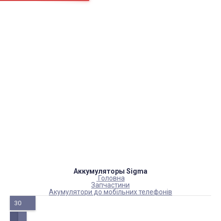
Сторінки
Доставка
Оплата
Як нас знайти
Повернення товару
Блог
Каталог товарів
Акумулятори, батарейки
Запчастини
Тюнера T2
Інструменти
Аксесуари
Пульти
Гаджети
Накопичувачі інформації
Аккумуляторы Sigma
Головна
Запчастини
Акумулятори до мобільних телефонів
30