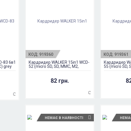
КОД:
919360
КОД:
919361
-83 6в1
Кардридер WALKER 15in1 WCD-
Кардридер WA
C) grey
52 (micro SD, SD, MMC, M2,
55 (micro SD, 
MS/MS DUO)
MS/MS DUO)
82 грн.
8
НЕМАЄ В НАЯВНОСТІ
НЕМА