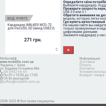
Определите свои потреб
Выберите кардридер, под
Проверьте скорость пер
USB 3.0 или 3.1.
Обратите внимание на ди
КОД:
919372
модель, которую легко носи
Где купить качественный
Кардридер WALKER WCD-72
На нашем сайте вы найдет
для microSD, SD (вихід USB2.0,
только проверенные и над
Type-C) прозорий
цифровыми данными.
Закажите кардридер у нас
271 грн.
Мобилайф
Информация
www.mobilife.com.ua
Доставка
Украина,
г. Киев
Оплата
ул. Вадима Гетьмана 48а
Контакты
(067)402-66-65
Условия исполь
Пн-Пт с 10:00 до 17:00
Возврат товара
Сб-Вс выходной
office@mobilife.com.ua
2008-2025 © Все права защищены.