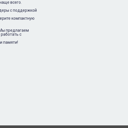
чаще всего.
идеры с поддержкой
берите компактную
 Мы предлагаем
 работать с
и памяти!