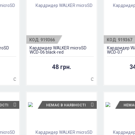
КОД:
919366
КОД:
919367
roSD
Кардридер WALKER microSD
Кардридер W
WCD-06 black-red
WCD-07
48 грн.
3
ОСТІ
НЕМАЄ В НАЯВНОСТІ
НЕМА