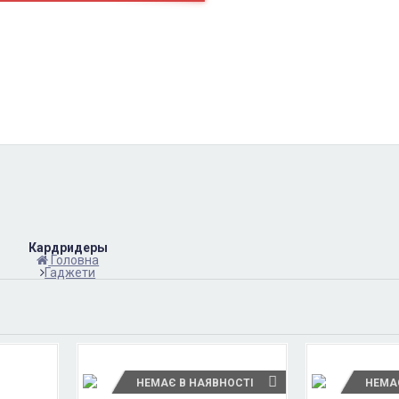
пн-пт
10:00 – 17:00
(067)402-66-65
сб-вс.
выходной
Кардридеры
Головна
Гаджети
НЕМАЄ В НАЯВНОСТІ
НЕМА