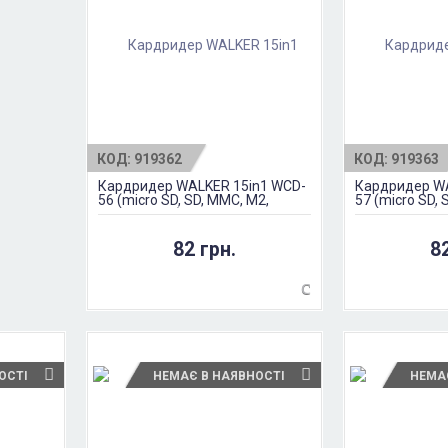
КОД:
919362
КОД:
919363
Кардридер WALKER 15in1 WCD-
Кардридер WA
56 (micro SD, SD, MMC, M2,
57 (micro SD, 
MS/MS DUO)
MS/MS DUO)
82 грн.
8
ОСТІ
НЕМАЄ В НАЯВНОСТІ
НЕМА