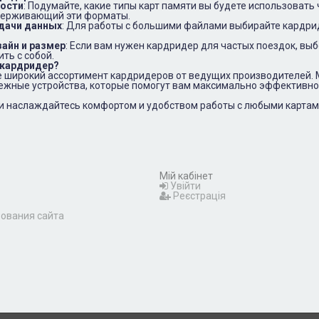
ности
: Подумайте, какие типы карт памяти вы будете использовать 
держивающий эти форматы.
едачи данных
: Для работы с большими файлами выбирайте кардр
зайн и размер
: Если вам нужен кардридер для частых поездок, вы
ть с собой.
 кардридер?
е широкий ассортимент кардридеров от ведущих производителей.
ежные устройства, которые помогут вам максимально эффективно
 и наслаждайтесь комфортом и удобством работы с любыми картам
Мій кабінет
Увійти
Реєстрація
зования сайта