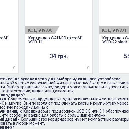
КОД:
919370
КОД:
919371
roSD
Кардридер WALKER microSD
Кардридер W
WCD-11
WCD-22 black
34 грн.
5
ктическое руководство для выбора идеального устройства
лемой частью современной жизни, позволяя быстро и легко счит
яти. Выбор правильного кардридера может значительно упростить 
то фотографии, видео или документы.
и кардридер?
тво
: Современные кардридеры поддерживают множество формато
MMC и другие. Они позволяют подключать карты к компьютеру через
добную передачу данных.
ачи данных
: Кардридеры с поддержкой USB 3.0 или 3.1 обеспечив
, что особенно важно для работы с большими файлами.
ый дизайн
: Большинство кардридеров имеют компактные размеры,
ьзовать в любой момент.
дридер?