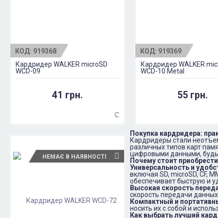
КОД:
919368
КОД:
919369
Кардридер WALKER microSD
Кардридер WALKER mic
WCD-09
WCD-10 Metal
41 грн.
55 грн.
Покупка кардридера: пра
Кардридеры стали неотъем
различных типов карт пам
цифровыми данными, будь 
НЕМАЄ В НАЯВНОСТІ
Почему стоит приобрест
Универсальность и удобс
включая SD, microSD, CF, 
обеспечивает быструю и у
Высокая скорость перед
скорость передачи данных
Компактный и портативн
носить их с собой и испол
Как выбрать лучший кар