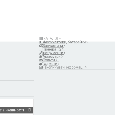
Акумулятори,
батарейки
Запчастини
Тюнера T2
Інструменти
Аксесуари
Пульти
Гаджети
КАТАЛОГ
Накопичувачі інформації
Акумулятори, батарейки
Запчастини
Тюнера T2
Інструменти
Аксесуари
Пульти
Гаджети
Накопичувачі інформації
Є В НАЯВНОСТІ