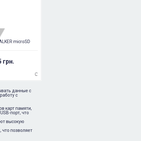
ALKER microSD
5 грн.
ывать данные с
работу с
в карт памяти,
 USB-порт, что
ают высокую
 что позволяет