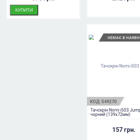
КУПИТИ
НЕМАЄ В НАЯВН
КОД:
549270
Тачскрін Nomi i503 Jum
чорний (139x72мм)
157 грн.