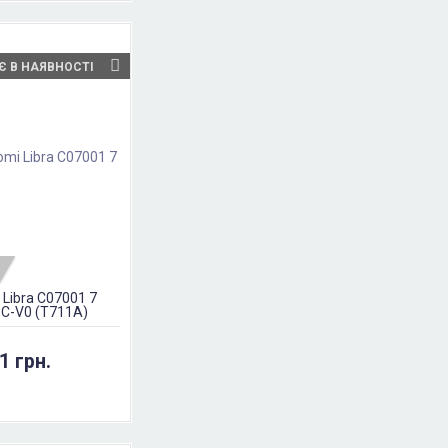
Є В НАЯВНОСТІ
 Libra C07001 7
PC-V0 (T711A)
1 грн.