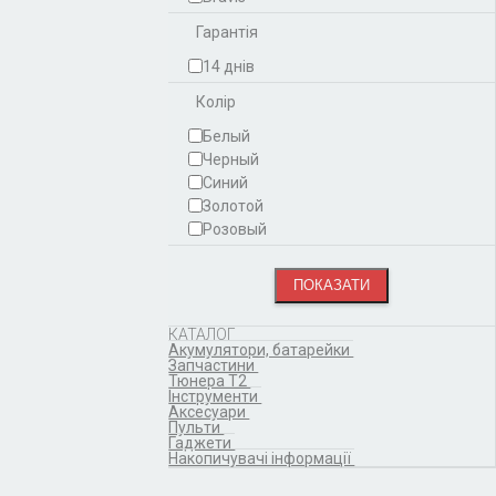
Гарантія
14 днів
Колір
Белый
Черный
Синий
Золотой
Розовый
КАТАЛОГ
Акумулятори, батарейки
Запчастини
Тюнера T2
Інструменти
Аксесуари
Пульти
Гаджети
Накопичувачі інформації