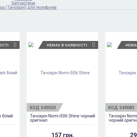
Запчастини
ор (Тачскрін) для телефонів
ОСТІ
НЕМАЄ В НАЯВНОСТІ
НЕМА
КОД:
549020
КОД:
549083
k білий
Тачскрін Nomi i506 Shine чорний
Тачскрін Nomi
оригінал
чорний оригі
157 грн.
29