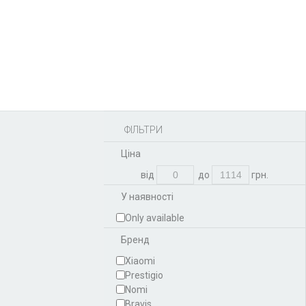
Акумулятори,
батарейки
Запчастини
Тюнера T2
Інструменти
Аксесуари
Пульти
Гаджети
Накопичувачі інформації
ФІЛЬТРИ
Ціна
від
до
грн.
У наявності
Only available
Бренд
Xiaomi
Prestigio
Nomi
Bravis