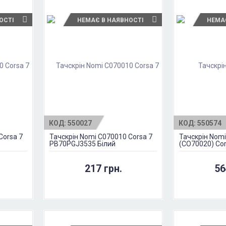
ОСТІ
НЕМАЄ В НАЯВНОСТІ
НЕМА
КОД:
550027
КОД:
550574
Corsa 7
Тачскрін Nomi C070010 Corsa 7
Тачскрін Nom
PB70PGJ3535 Білий
(CO70020) Cor
217 грн.
56