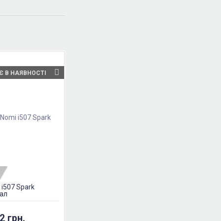
Є В НАЯВНОСТІ
 i507 Spark
нал
2 грн.