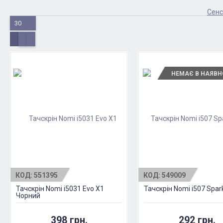
Сенс
30
НЕМАЄ В НАЯВН
КОД:
551395
КОД:
549009
Тачскрін Nomi i5031 Evo X1
Тачскрін Nomi i507 Spar
Чорний
398 грн.
292 грн.