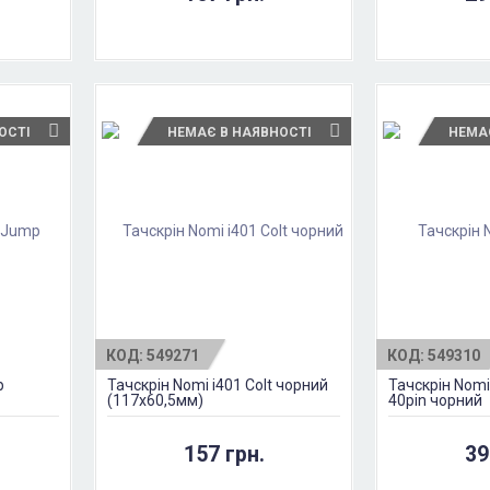
ОСТІ
НЕМАЄ В НАЯВНОСТІ
НЕМА
КОД:
549271
КОД:
549310
p
Тачскрін Nomi i401 Colt чорний
Тачскрін Nomi
(117x60,5мм)
40pin чорний
157 грн.
39