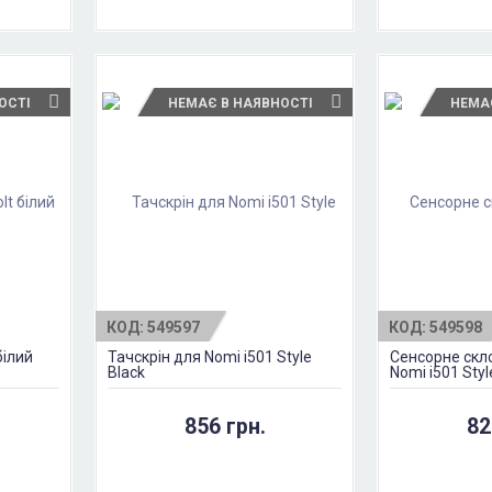
ОСТІ
НЕМАЄ В НАЯВНОСТІ
НЕМА
КОД:
549597
КОД:
549598
білий
Тачскрін для Nomi i501 Style
Сенсорне скло
Black
Nomi i501 Styl
856 грн.
82