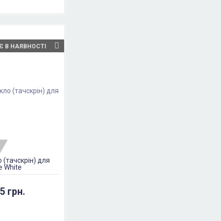
Є В НАЯВНОСТІ
 (тачскрін) для
e White
5 грн.