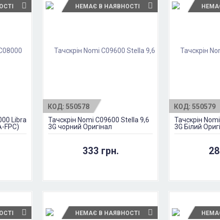
ОСТІ
НЕМАЄ В НАЯВНОСТІ
НЕМА
КОД:
550578
КОД:
550579
000 Libra
Тачскрін Nomi C09600 Stella 9,6
Тачскрін Nomi
A-FPC)
3G чорний Оригінал
3G Білий Ориг
333 грн.
28
ОСТІ
НЕМАЄ В НАЯВНОСТІ
НЕМА