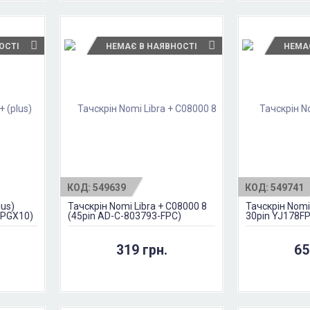
ОСТІ
НЕМАЄ В НАЯВНОСТІ
НЕМА
КОД:
549639
КОД:
549741
lus)
Тачскрін Nomi Libra + C08000 8
Тачскрін Nomi
0PGX10)
(45pin AD-C-803793-FPC)
30pin YJ178F
Чорний
Чорний
319 грн.
65