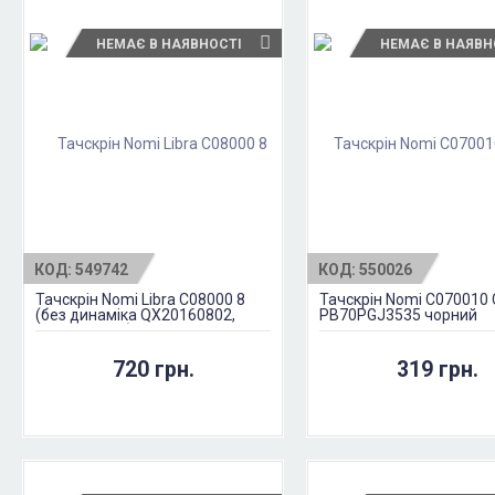
НЕМАЄ В НАЯВНОСТІ
НЕМАЄ В НАЯВН
КОД:
549742
КОД:
550026
Тачскрін Nomi Libra C08000 8
Тачскрін Nomi C070010 
(без динаміка QX20160802,
PB70PGJ3535 чорний
HK80DR2853) Чорний
720 грн.
319 грн.