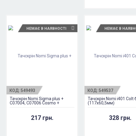
НЕМАЄ В НАЯВНОСТІ
НЕМАЄ В НАЯВН
КОД:
549493
КОД:
549537
Тачскрін Nomi Sigma plus +
Тачскрін Nomi i401 Colt 
C07004, C07006 Cosmo +
(117x60,5мм)
чорний
217 грн.
328 грн.