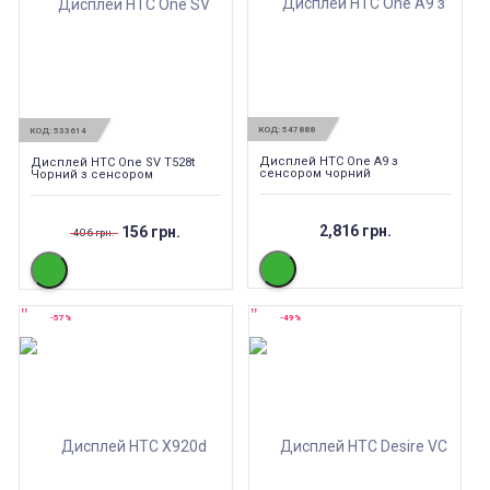
КОД:
547888
КОД:
533614
Дисплей HTC One A9 з
Дисплей HTC One SV T528t
сенсором чорний
Чорний з сенсором
2,816 грн.
156 грн.
406 грн.
-57%
-49%