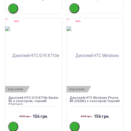
-62%
-62%
КОД:
536983
КОД:
536986
Дисплей HTC G19 X710e Raider
Дисплей HTC Windows Phone
4G з сенсором, чорний
8X (C620e) з сенсором Чорний
Оригінал
156 грн.
156 грн.
406 грн.
406 грн.