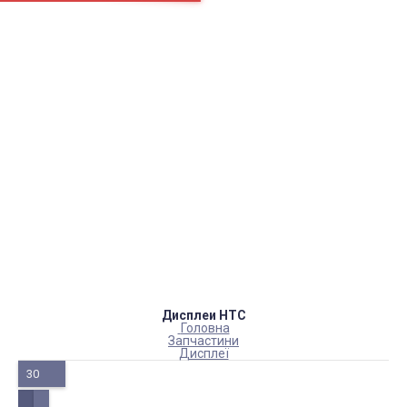
Сторінки
Доставка
Оплата
Як нас знайти
Повернення товару
Блог
Каталог товарів
Акумулятори, батарейки
Запчастини
Тюнера T2
Інструменти
Аксесуари
Пульти
Гаджети
Накопичувачі інформації
Дисплеи HTC
Головна
Запчастини
Дисплеї
30