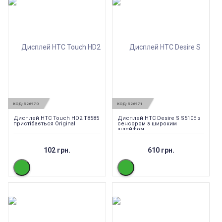
КОД:
526970
КОД:
526971
Дисплей HTC Touch HD2 T8585
Дисплей HTC Desire S S510E з
пристібається Original
сенсором з широким
шлейфом
102 грн.
610 грн.