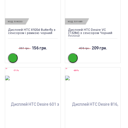
КОД:
538233
КОД:
531689
Дисплей HTC X920d Butterfly з
Дисплей HTC Desire VC
сенсором і рамкою чорний
(T328d) з сенсором Чорний
Original
156 грн.
209 грн.
361 грн.
406 грн.
-71%
-69%