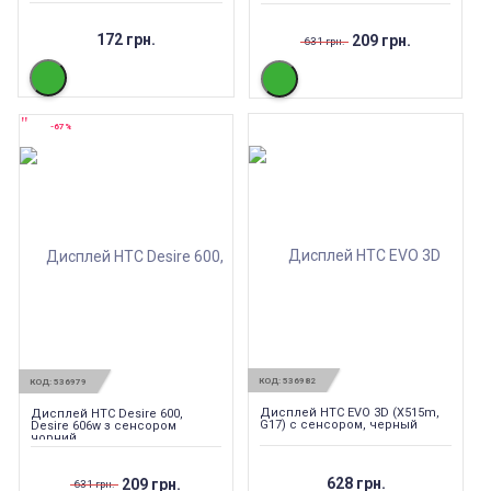
172 грн.
209 грн.
631 грн.
-67%
КОД:
536982
КОД:
536979
Дисплей HTC EVO 3D (X515m,
Дисплей HTC Desire 600,
G17) с сенсором, черный
Desire 606w з сенсором
чорний
628 грн.
209 грн.
631 грн.