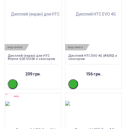
КОД:
539535
КОД:
546514
Дисплей (екран) для HTC
Дисплей HTC EVO 4G (A9292) з
Rhyme G20 S510b з сенсором
сенсором
209 грн.
156 грн.
-62%