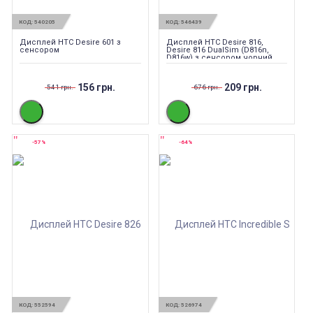
КОД:
540205
КОД:
546439
Дисплей HTC Desire 601 з
Дисплей HTC Desire 816,
сенсором
Desire 816 DualSim (D816n,
D816w) з сенсором чорний
156 грн.
209 грн.
541 грн.
676 грн.
-57%
-64%
КОД:
552594
КОД:
526974