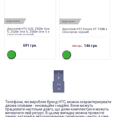
КОД:
533527
КОД:
533611
Дисплей HTC G25, Z320e One
Дисплей HTC Desire VT T328t з
S, Z520e One S, Z560e One S з
сенсором чорний
сенсором чорний
691 грн.
146 грн.
361 грн.
1
2
...
14
→
Телефони, які виробляє бренд HTC, можна охарактеризувати
двома словами - інноваційні і надійні. Вони можуть
працювати настільки довго, що деякі комплектуючі можуть
вичерпати свій ресурс. В цьому випадку можна провести
заміну деталей в авторизованому сервісному центрі, а самі