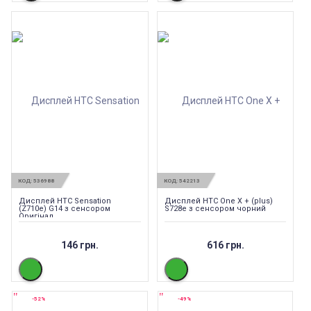
КОД:
536988
КОД:
542213
Дисплей HTC Sensation
Дисплей HTC One X + (plus)
(Z710e) G14 з сенсором
S728e з сенсором чорний
Оригінал
146 грн.
616 грн.
-52%
-49%