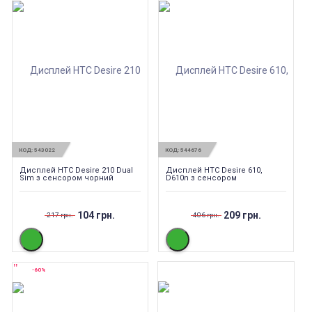
КОД:
543022
КОД:
544676
Дисплей HTC Desire 210 Dual
Дисплей HTC Desire 610,
Sim з сенсором чорний
D610n з сенсором
104 грн.
209 грн.
217 грн.
406 грн.
-60%