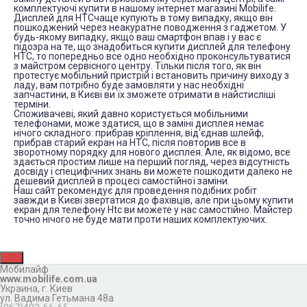
комплектуючі купити в нашому інтернет магазині Mobilife.
Дисплей для HTCчаще купують в тому випадку, якщо він
пошкоджений через неакуратне поводження з гаджетом. У
будь-якому випадку, якщо ваш смартфон впав і у вас є
підозра на те, що знадобиться купити дисплей для телефону
HTC, то попередньо все одно необхідно проконсультуватися
з майстром сервісного центру. Тільки після того, як він
протестує мобільний пристрій і встановить причину виходу з
ладу, вам потрібно буде замовляти у нас необхідні
запчастини, в Києві ви їх зможете отримати в найстисліші
терміни.
Споживачеві, який давно користується мобільними
телефонами, може здатися, що в заміні дисплея немає
нічого складного: прибрав кріплення, від'єднав шлейф,
прибрав старий екран на HTC, після повторив все в
зворотному порядку для нового дисплея. Але, як відомо, все
здається простим лише на перший погляд, через відсутність
досвіду і специфічних знань ви можете пошкодити далеко не
дешевий дисплей в процесі самостійної заміни.
Наш сайт рекомендує для проведення подібних робіт
завжди в Києві звертатися до фахівців, але при цьому купити
екран для телефону Htc ви можете у нас самостійно. Майстер
точно нічого не буде мати проти наших комплектуючих.
Мобилайф
www.mobilife.com.ua
Украина,
г. Киев
ул. Вадима Гетьмана 48а