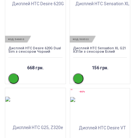
КОД:
546610
КОД:
533522
Дисплей HTC Desire 620G Dual
Дисплей HTC Sensation XL G21
Sim з сенсором Чорний
X315e з сенсором Білий
668 грн.
156 грн.
-60%