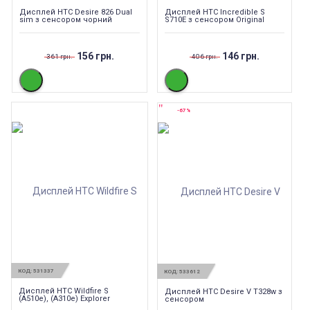
Дисплей HTC Desire 826 Dual
Дисплей HTC Incredible S
sim з сенсором чорний
S710E з сенсором Original
156 грн.
146 грн.
361 грн.
406 грн.
-67%
КОД:
531337
КОД:
533612
Дисплей HTC Wildfire S
Дисплей HTC Desire V T328w з
(A510e), (A310e) Explorer
сенсором