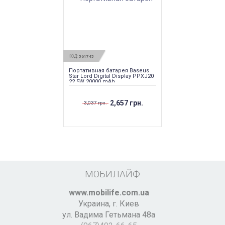
КОД:
561745
Портативная батарея Baseus
Star Lord Digital Display PPXJ20
22.5W 20000 mAh
2,657 грн.
3,037 грн.
МОБИЛАЙФ
www.mobilife.com.ua
Украина,
г. Киев
ул. Вадима Гетьмана 48а