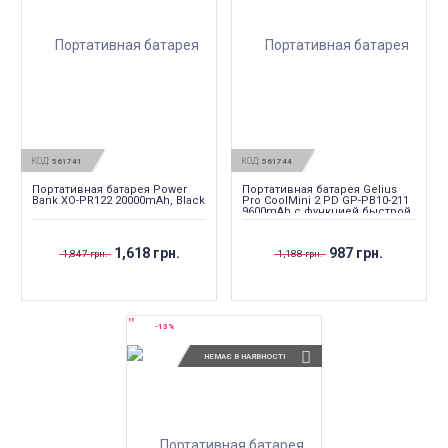
КОД:
КОД:
561741
561744
Портативная батарея Power
Портативная батарея Gelius
Bank XO-PR122 20000mAh, Black
Pro CoolMini 2 PD GP-PB10-211
9600mAh с функцией быстрой
зарядки, красный
1,618 грн.
987 грн.
1,847 грн.
1,188 грн.
-13%
НЕМАЄ В НАЯВНОСТІ