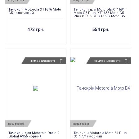
КОД:
552679
КОД:
552680
Тачскрін Motorola XT1676 Moto
Тачскрін для Motorola XT1684
G5 золотистий
Moto G5 Plus, XT1685 Moto G5
Plus Dual SIM, XT1687 Moto G5
Plus чорний
473 грн.
554 грн.
НЕМАЄ В НАЯВНОСТІ
НЕМАЄ В НАЯВНОСТІ
КОД:
552909
КОД:
557821
Тачскрін для Motorola Droid 2
Тачскрін Motorola Moto E4 Plus
Global A956 чорний
(XT1771) Чорний