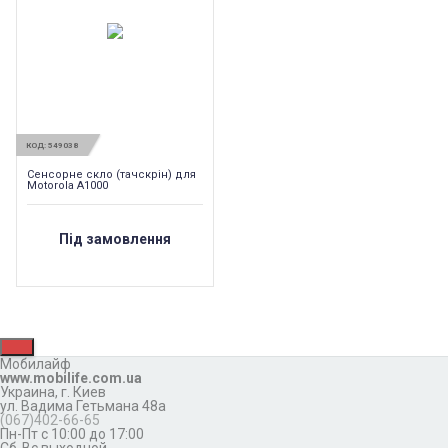
КОД:
549038
Сенсорне скло (тачскрін) для
Motorola A1000
Під замовлення
Мобилайф
www.mobilife.com.ua
Украина,
г. Киев
ул. Вадима Гетьмана 48а
(067)402-66-65
Пн-Пт с 10:00 до 17:00
Сб-Вс выходной