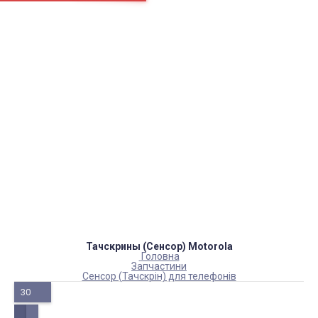
Сторінки
Доставка
Оплата
Як нас знайти
Повернення товару
Блог
Каталог товарів
Акумулятори, батарейки
Запчастини
Тюнера T2
Інструменти
Аксесуари
Пульти
Гаджети
Накопичувачі інформації
Тачскрины (Сенсор) Motorola
Головна
Запчастини
Сенсор (Тачскрін) для телефонів
30