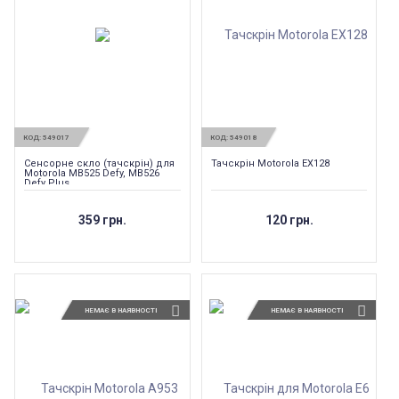
КОД:
549017
КОД:
549018
Сенсорне скло (тачскрін) для
Тачскрін Motorola EX128
Motorola MB525 Defy, MB526
Defy Plus
359 грн.
120 грн.
НЕМАЄ В НАЯВНОСТІ
НЕМАЄ В НАЯВНОСТІ