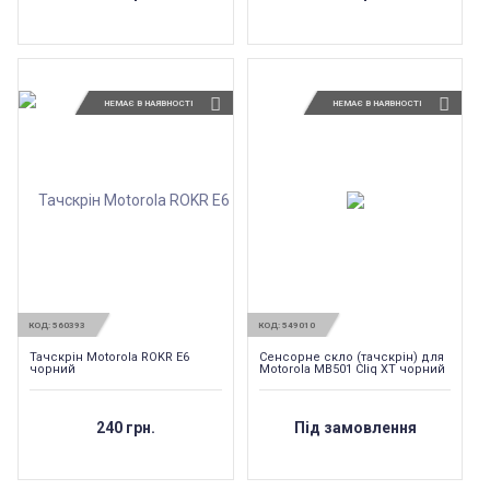
НЕМАЄ В НАЯВНОСТІ
НЕМАЄ В НАЯВНОСТІ
КОД:
560393
КОД:
549010
Тачскрін Motorola ROKR E6
Сенсорне скло (тачскрін) для
чорний
Motorola MB501 Cliq XT чорний
240 грн.
Під замовлення