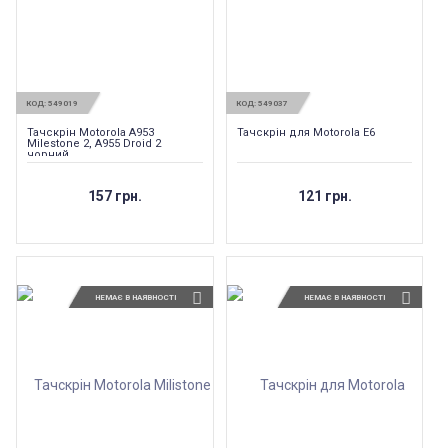
КОД:
549019
КОД:
549037
Тачскрін Motorola A953
Тачскрін для Motorola E6
Milestone 2, A955 Droid 2
чорний
157 грн.
121 грн.
НЕМАЄ В НАЯВНОСТІ
НЕМАЄ В НАЯВНОСТІ