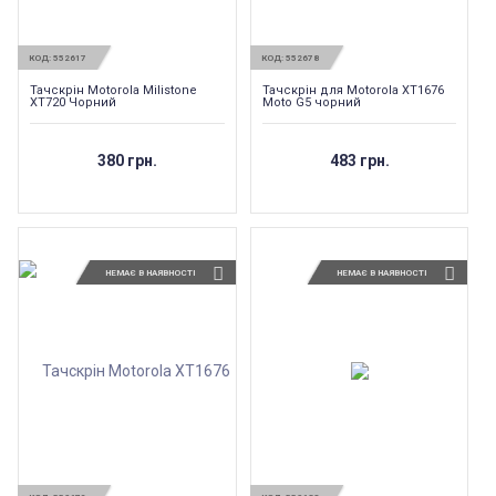
КОД:
552617
КОД:
552678
Тачскрін Motorola Milistone
Тачскрін для Motorola XT1676
XT720 Чорний
Moto G5 чорний
380 грн.
483 грн.
НЕМАЄ В НАЯВНОСТІ
НЕМАЄ В НАЯВНОСТІ