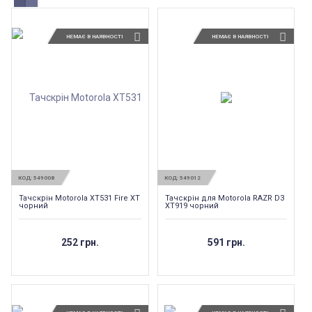
НЕМАЄ В НАЯВНОСТІ
НЕМАЄ В НАЯВНОСТІ
КОД:
549008
КОД:
549012
Тачскрін Motorola XT531 Fire XT
Тачскрін для Motorola RAZR D3
чорний
XT919 чорний
252 грн.
591 грн.