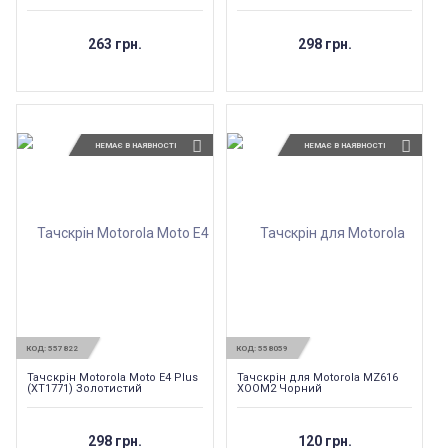
263 грн.
298 грн.
НЕМАЄ В НАЯВНОСТІ
НЕМАЄ В НАЯВНОСТІ
КОД:
557822
КОД:
558059
Тачскрін Motorola Moto E4 Plus
Тачскрін для Motorola MZ616
(XT1771) Золотистий
XOOM2 Чорний
298 грн.
120 грн.