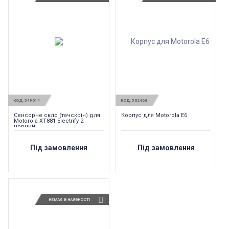
КОД:
549014
КОД:
502468
Сенсорне скло (тачскрін) для
Корпус для Motorola E6
Motorola XT881 Electrify 2
чорний
Під замовлення
Під замовлення
НЕМАЄ В НАЯВНОСТІ