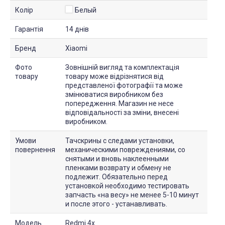
Колір
Белый
Гарантія
14 днів
Бренд
Xiaomi
Фото
Зовнішній вигляд та комплектація
товару
товару може відрізнятися від
представленої фотографії та може
змінюватися виробником без
попередження. Магазин не несе
відповідальності за зміни, внесені
виробником.
Умови
Тачскрины с следами установки,
повернення
механическими повреждениями, со
снятыми и вновь наклеенными
пленками возврату и обмену не
подлежит. Обязательно перед
установкой необходимо тестировать
запчасть «на весу» не менее 5-10 минут
и после этого - устанавливать.
Модель
Redmi 4x