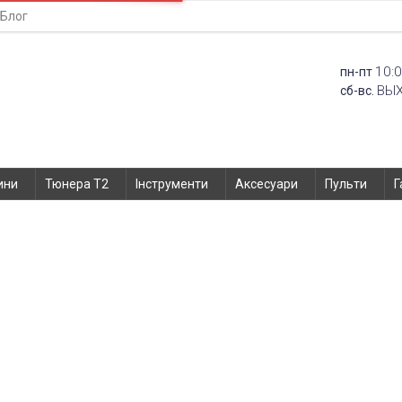
Блог
10:0
пн-пт
ВЫ
сб-вс.
ини
Тюнера T2
Інструменти
Аксесуари
Пульти
Г
Акумулятор Assistant AS-4421, A
Головна
Запчастини
Акумулятори до мобіл