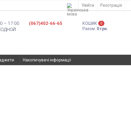
Увійти
Реєстрація
0 – 17:00
(067)402-66-65
КОШИК
0
Разом:
0 грн.
ХОДНОЙ
аджети
Накопичувачі інформації
S-4411 Unami - 557805
ьних телефонів
Assistant
Гарантія:
від магазину -
6 місяців
Виробник
- Assistant
КОД ТОВАРУ:
557805