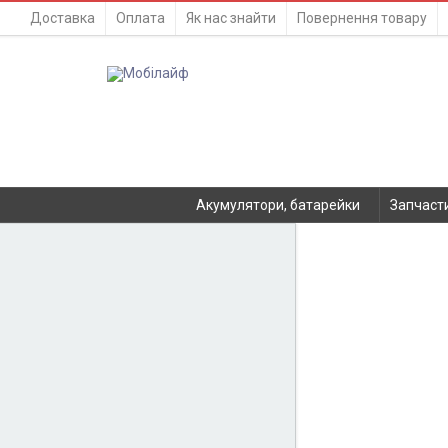
Доставка
Оплата
Як нас знайти
Повернення товару
Акумулятори, батарейки
Запчаст
КАТАЛОГ
Акумулятори, батарейки
Запчастини
Немає в наявності
Тюнера T2
Інструменти
Аксесуари