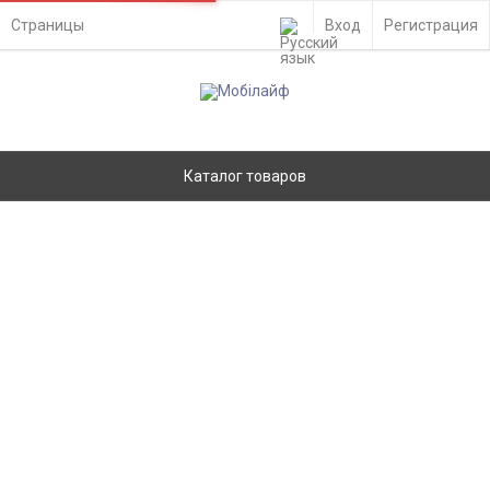
Страницы
Вход
Регистрация
Каталог товаров
Шлейф Samsung Galaxy Tab A9 LTE X115
плата зарядки - 929515
Главная
Запчасти
Шлейфы
Samsung
Ремонт
- Киев, ул. Вадима Гетьмана 48а
Доставка по Украине
- самовывоз из отделения Новой Почты
- курьером службы доставки на адрес
Оплата