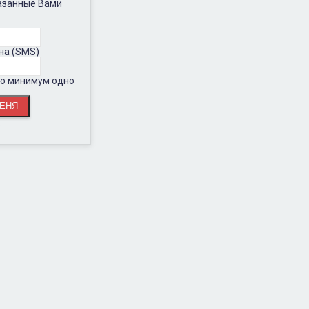
казанные Вами
на (SMS)
ию минимум одно
.