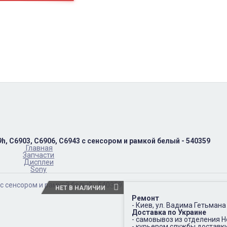
пн-пт
10:00 – 17:00
(067)402-66-65
сб-вс.
выходной
h, C6903, C6906, C6943 с сенсором и рамкой белый - 540359
Главная
Запчасти
Дисплеи
Sony
НЕТ В НАЛИЧИИ
Ремонт
- Киев, ул. Вадима Гетьмана
Доставка по Украине
- самовывоз из отделения 
- курьером службы доставк