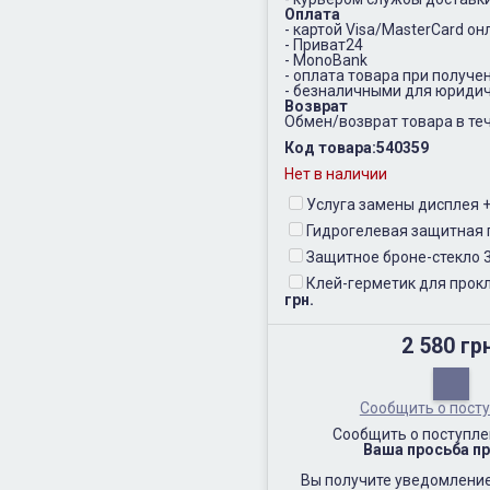
Оплата
- картой Visa/MasterCard он
- Приват24
- MonoBank
- оплата товара при получе
- безналичными для юридич
Возврат
Обмен/возврат товара в теч
Код товара:
540359
Нет в наличии
Услуга замены дисплея
Гидрогелевая защитная 
Защитное броне-стекло 
Клей-герметик для прокл
грн.
2 580 гр
Сообщить о пост
Сообщить о поступле
Ваша просьба пр
Вы получите уведомление