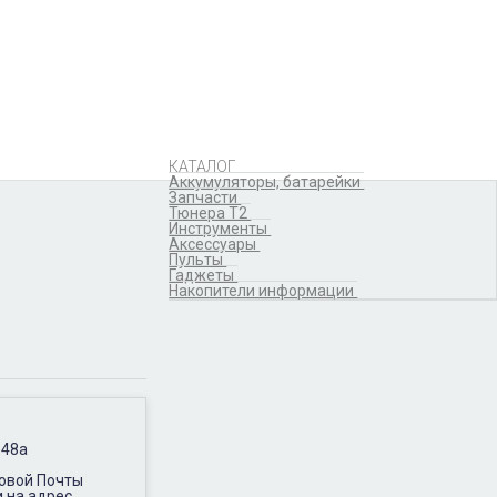
Аккумуляторы,
батарейки
Запчасти
Тюнера T2
Инструменты
Аксессуары
Пульты
Гаджеты
КАТАЛОГ
Накопители информации
Аккумуляторы, батарейки
Запчасти
Тюнера T2
Инструменты
Аксессуары
Пульты
Гаджеты
Накопители информации
 48а
Новой Почты
и на адрес