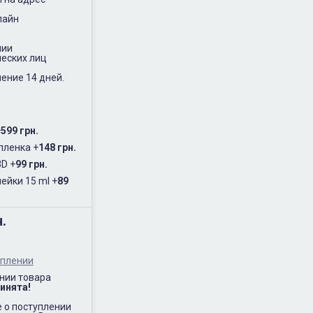
лайн
нии
еских лиц
ение 14 дней.
+
599 грн.
пленка
+
148 грн.
3D
+
99 грн.
ейки 15 ml
+
89
н.
уплении
нии товара
инята!
 о поступлении