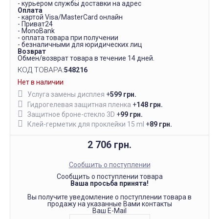
- курьером службы доставки на адрес
Оплата
- картой Visa/MasterCard онлайн
- Приват24
- MonoBank
- оплата товара при получении
- безналичными для юридических лиц
Возврат
Обмен/возврат товара в течение 14 дней.
КОД ТОВАРА:
548216
Нет в наличии
Услуга замены дисплея
+
599 грн.
Гидрогелевая защитная пленка
+
148 грн.
Защитное броне-стекло 3D
+
99 грн.
Клей-герметик для проклейки 15 ml
+
89 грн.
2 706 грн.
Сообщить о поступлении
Сообщить о поступлении товара
Ваша просьба принята!
Вы получите уведомление о поступлении товара в
продажу на указанные Вами контакты
Ваш E-Mail